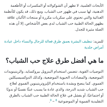
الأبحاث العلمية، لا تظهر أن الشوكولاته أو المكسرات أو الأطعمة
الدهنية، لها سبب في ظهور حب الشباب. ومع ذلك، قد يكون للأنظمة
الغذائية والتي تحتوي على سكريات مكررة أو منتجات الألبان علاقة
بظهور الحالة الطبية حب الشباب لدى بعض الأشخاص، إلا أن هذه
الصلة مثيرة للجدل.
للمزيد:
تنظيف البشرة بعمق طرق فعالة للرجال والنساء داخل عيادة
أمراض جلدية
ما هي أفضل طرق علاج حب الشباب؟
التوصيات القوية، تتضمن استخدام البنزويل بيروكسايد، والريتينويدات
الموضعية، والمضادات الحيوية الموضعية، وكذلك الدوكسيسيكلين
الفموي. كما ينصح وبشدة باستخدام الإيزوتريتينوين الفموي لعلاج
حب الشباب شديد الدرجة، والذي عادة ما يسبب عبئًا نفسيًا أو ندوبًا
أو اجتماعيًا، أو يفشل في علاج الحالة الطبية حب الشباب بالطرق
9
8
التقليدية الفموية أو الموضوعية
–
.