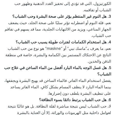
الكورتيزول، التي قد تؤدي إلى تحفيز الغدد الدهنية وظهور حب
الشباب أو تفاقمه.
3. هل النوم غير المنتظم يؤثر على صحة البشرة وحب الشباب؟
نعم، قلة النوم أو اضطرابه تؤثر سلبًا على صحة الجلد، حيث يضعف
الجهاز المناعي، ويزيد من الالتهابات الجلدية، مما قد يسهم في تفاقم
حب الشباب.
4. هل استخدام الكمامات لفترات طويلة يسبب حب الشباب؟
نعم، ما يعرف بـ”ماسك نيي” أو “maskne” هو نوع من حب الشباب
الناتج عن الاحتكاك المستمر بين الكمامة والبشرة، خاصة في منطقة
الذقن والخدين.
5. هل غسل الوجه بالماء البارد أفضل من الماء الساخن في علاج حب
الشباب؟
يفضل استخدام الماء الفاتر. فالماء الساخن قد يهيج البشرة ويجففها،
بينما الماء البارد لا ينظف المسام بشكل كافٍ. الماء الفاتر يساعد
على تنظيف البشرة بلطف دون إضرارها.
6. هل حب الشباب يرتبط دائمًا بسوء النظافة؟
لا، حب الشباب ليس نتيجة مباشرة لقلة النظافة. بل هو غالبًا نتيجة
لعوامل داخلية مثل الهرمونات والوراثة، إلا أن العناية بالبشرة