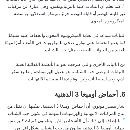
11
. كما نعلم أن النباتات غنية بالبريبايوتكس، وهي عبارة عن مركبات
غير قابلة للهضم أو قابلة للهضم جزئيًا، ويمكن استقلابها بواسطة
الميكروبيوم المعوى.
النباتات تساعد في تغذية الميكروبيوم المعوي والحفاظ عليه سليمًا.
كما يعتبر الحفاظ على توازن صحي للميكروبات في الأمعاء أمرًا مهمًا
للعديد من الجوانب الصحية، مثل: حب الشباب.
من الآليات الأخرى والتي طرحت لفوائد الأنظمة الغذائية الغنية
بالنباتات لمرضى حب الشباب، هو تعديل الهرمونات، وتطبيع سكر
الدم، وحساسية الأنسولين، وفوائدها المضادة للالتهابات.
6. أحماض أوميغا 3 الدهنية
أشار مصدر موثوق، أن أحماض أوميغا 3 الدهنية، يمكنها أن تقلل من
إنتاج المركبات الالتهابية والهرمونات المهمة في تكوين حب الشباب
11
. بالإضافة إلى ذلك، أن الأشخاص الذين يتناولون كميات كبيرة من
أحماض أوميغا-3 الدهنية يعانون من حب الشباب بشكل أقل من