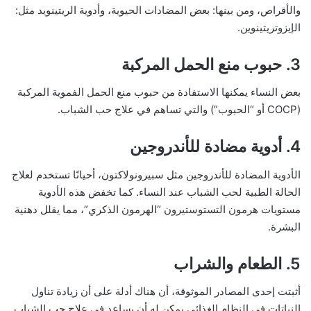
والأقراص، ومن بينها: بعض المضادات الحيوية، وأدوية الريتينويد مثل:
الإيزوتريتينوين.
3. حبوب منع الحمل المركبة
بعض النساء يمكنها الاستفادة من حبوب منع الحمل الفموية المركبة
(COCP أو “الحبوب”) والتي تساهم في علاج حب الشباب.
4. أدوية مضادة للأندروجين
الأدوية المضادة للأندروجين مثل سبيرونولاكتون، أحيانًا تستخدم لعلاج
الحالة الطبية لحب الشباب عند النساء. كما تخفض هذه الأدوية
مستويات هرمون التستوستيرون “الهرمون الذكري”، مما يقلل دهنية
البشرة.
5. الطعام والشراب
أثبتت إحدى المصادر الموثوقة، أن هناك أدلة على أن زيادة تناول
النباتات في النظام الغذائي يمكن له أن يساعد في علاج حب الشباب