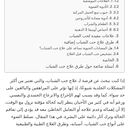
1. العلاجات الموضعية
2. الأدوية الفموية
3. حبوب منع الحمل المركبة
4. أدوية مضادة للأندروجين
5. الطعام والشراب
6. أحماض أوميغا 3 الدهنية
علاجات مفيدة لحب الشباب
طرق علاج حب الشباب إضافية
هل المضادات الحيوية تساعد على علاج حب الشباب؟
تشخيص حب الشباب قبل العلاج
الخاتمة
أسئلة شائعة حول طرق علاج حب الشباب
إذا كنت تبحث عن فرصة لـ علاج حب الشباب، والتي تعتبر من أكثر
المشكلات الجلدية شيوعًا، إذ إنها تؤثر على المراهقين والبالغين على
حد سواء. كما وقد يسبب لهم الإحراج والانزعاج الجسدي والنفسي.
ورغم أنه في كثير من الأحيان ينظر إليه كحالة مؤقتة تزول مع الوقت،
إلا أن إهماله وعدم علاجه أو التعامل الخاطئ معه قد يؤدي إلى تفاقم
الحالة وترك آثار دائمة على البشرة. في هذا المقال، نسلط الضوء
على أنواع حب الشباب، أسبابه، وطرق العلاج الطبية والطبيعية