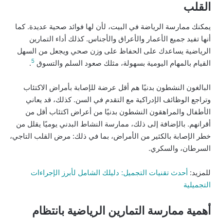
القلب
يمكنك ممارسة الرياضة في البيت، لأن لها فوائد صحية عديدة. كما
أنها تفيد جميع الأعمار والأعراق والأجناس. كذلك أداء التمارين
الرياضية يساعدك على الحفاظ على وزن صحي ويجعل من السهل
5
القيام بالمهام اليومية بسهولة، مثلك صعود السلم والتسوق
.
البالغون النشطون بدنيًا هم أقل عرضة للإصابة بأمراض الاكتئاب
وتراجع الوظائف الإدراكية مع التقدم في السن. كذلك، قد يعاني
الأطفال والمراهقون النشطون بدنيًا من أعراض اكتئاب أقل من
أقرانهم. بالإضافة إلى ذلك، ممارسة النشاط البدني يوميًا يقلل من
خطر الإصابة بالكثير من الأمراض، بما في ذلك: مرض القلب التاجي،
السرطان، والسكري.
للمزيد:
أحدث تقنيات التجميل: دليلك الشامل لأبرز الإجراءات
التجميلية
أهمية ممارسة التمارين الرياضية بانتظام