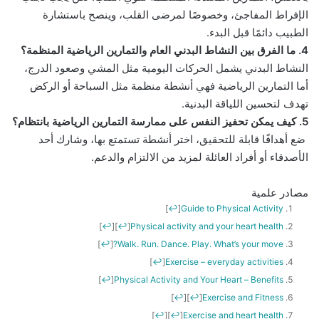
الإفراط المفاجئ، وخصوصًا لمرضى القلب، وينصح باستشارة
الطبيب دائمًا قبل البدء.
4. ما الفرق بين النشاط البدني العام والتمارين الرياضية المنظمة؟
النشاط البدني يشمل الحركات اليومية مثل المشي وصعود الدرج،
أما التمارين الرياضية فهي أنشطة منظمة مثل السباحة أو الركض
تهدف لتحسين اللياقة البدنية.
5. كيف يمكن تحفيز النفس على ممارسة التمارين الرياضية بانتظام؟
ضع أهدافًا قابلة للتحقيق، اختر أنشطة تستمتع بها، وشارك أحد
الأصدقاء أو أفراد العائلة لمزيد من الالتزام والدعم.
مصادر علمية
]
↩
[
Guide to Physical Activity
]
↩
[
]
↩
[
Physical activity and your heart health
]
↩
[
Walk. Run. Dance. Play. What’s your move?
]
↩
[
Exercise – everyday activities
]
↩
[
Physical Activity and Your Heart – Benefits
]
↩
[
]
↩
[
Exercise and Fitness
]
↩
[
]
↩
[
Exercise and heart health