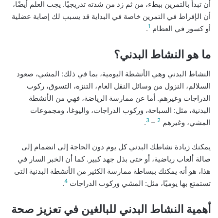
أن تبدأ بالتمرين ببطء، من ثم زد من شدته تدريجيًا. يجب العلم أيضًا،
أن الإفراط في التمرين خاصة في البداية قد يسبب لك إصابة عضلية
1
أو كسور في العظام
.
ما هو النشاط البدني؟
النشاط البدني وهي الأنشطة اليومية، بما في ذلك: المشي، صعود
السلالم، النزول من وسائل النقل العام، التنزه، التسوق، ركوب
الدراجات وغيرهم. أما عن ممارسة الرياضة، فهي من الأنشطة
البدنية، مثل: السباحة، وركوب الدراجات، واليوغا، ومجموعات
3
2
المشي، وغيرهم
–
.
يمكنك زيادة نشاطك البدني كل يوم دون الحاجة إلى انضمام إلى
صالة ألعاب رياضية، أو حتى بذل جهد كبير. كما أن الخبر السار في
هذا، هو أنه يمكنك ببساطة ممارسة الكثير من الأنشطة البدنية التى
4
تستمتع بها يوميًا، مثل: المشي وركوب الدراجات
.
أهمية النشاط البدني للبالغين في تعزيز صحة