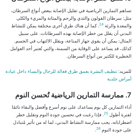
تساهم التمارين الرياضية في تقليل الإصابة ببعض أنواع السرطان،
مثل: سرطان القولون والثدي والرحم والمثانة والمريء والكلى
24
والمعدة والرئة
. كما أن هناك طرق أخرى مختلفة يمكن للنشاط
البدني أن يقلل من خطر الإصابة بهذه السرطانات. على سبيل
المثال: يمكن أن يقوي جهاز المناعة، ويقلل الالتهاب في الجسم.
كذلك، قد يساعد على الوقاية من السمنة، والتي تُعتبر أحد العوامل
الخطيرة للكثير من أنواع السرطان.
للمزيد:
تنظيف البشرة بعمق طرق فعالة للرجال والنساء داخل عيادة
أمراض جلدية
7. ممارسة التمارين الرياضية تُحسن النوم
أداء التمارين كل يوم يساعدك على نوم أسرع وأفضل والبقاء نائمًا
25
لفترة أطول
. فإذا رغبت في تحسين جودة النوم وتقليل خطر
اضطراباته، يجب ممارسة النشاط البدني، لما له من تأثير مُتبادل
26
على جودة النوم
.