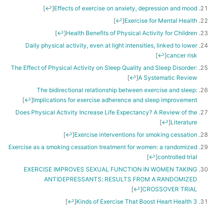
]
↩
[
Effects of exercise on anxiety, depression and mood
]
↩
[
Exercise for Mental Health
]
↩
[
Health Benefits of Physical Activity for Children
Daily physical activity, even at light intensities, linked to lower
]
↩
[
cancer risk
The Effect of Physical Activity on Sleep Quality and Sleep Disorder:
]
↩
[
A Systematic Review
The bidirectional relationship between exercise and sleep:
]
↩
[
Implications for exercise adherence and sleep improvement
Does Physical Activity Increase Life Expectancy? A Review of the
]
↩
[
Literature
]
↩
[
Exercise interventions for smoking cessation
Exercise as a smoking cessation treatment for women: a randomized
]
↩
[
controlled trial
EXERCISE IMPROVES SEXUAL FUNCTION IN WOMEN TAKING
ANTIDEPRESSANTS: RESULTS FROM A RANDOMIZED
]
↩
[
CROSSOVER TRIAL
]
↩
[
3 Kinds of Exercise That Boost Heart Health