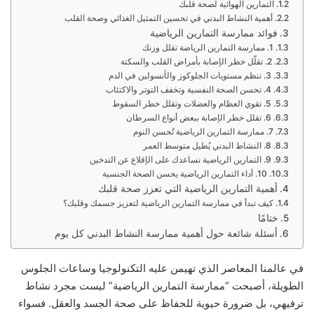
التمارين الهوائية لصحة قلبك
أهمية النشاط البدني في تحسين التمثيل الغذائي وصحة القلب
فوائد ممارسة التمارين الرياضية
1. ممارسة التمارين الرياضة تقلل وزنك
2. تقلّل خطر الإصابة بأمراض القلب والسكتة
3. تنظم مستويات الجلوكوز والأنسولين في الدم
4. تحسن الصحة النفسية وتخفف التوتر والاكتئاب
5. تقوي العظام والعضلات وتقلل خطر السقوط
6. تقلل خطر الإصابة ببعض أنواع السرطان
7. ممارسة التمارين الرياضية تُحسن النوم
8. النشاط البدني يُطيل متوسط العمر
9. التمارين الرياضية تساعدك على الإقلاع عن التدخين
10. أداء التمارين الرياضية يحسن الصحة الجنسية
أهمية التمارين الرياضية التي تعزز صحة قلبك
كيف تبدأ في ممارسة التمارين الرياضية لتعزيز جسمك وقلبك؟
ختامًا
أسئلة شائعة حول أهمية ممارسة النشاط البدني كل يوم
في عالمنا المعاصر الذي تهيمن عليه التكنولوجيا وساعات الجلوس
الطويلة، أصبحت “ممارسة التمارين الرياضية” ليست مجرد نشاط
ترفيهي، بل ضرورة حيوية للحفاظ على صحة الجسد والعقل. فسواء