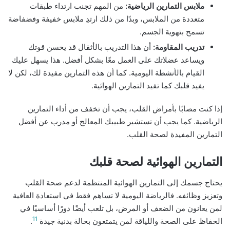
ملابس التمارين الرياضية:
من المهم تجنب ارتداء طبقات
متعددة من الملابس، وبدًا من ذلك ارتدِ ملابس خفيفة وفضفاضة
تسمح بتهوية الجسم.
تدريب المقاومة:
أن هذا التدريب بالأثقال قد يحسن قوتك
ويساعد عضلاتك على العمل معًا بشكل أفضل. هذا يسهل عليك
القيام بالأنشطة اليومية. كما أن هذه التمارين مفيدة لك، لكن لا
يفيد قلبك كما تفيد التمارين الهوائية.
إذا كنت مصابًا بأمراض القلب، يجب أن تخفف من أداء التمارين
الرياضية. كما يجب أن تستشير طبيبك المعالج أو مدرب عن أفضل
التمارين المفيدة لصحة القلب.
التمارين الهوائية لصحة قلبك
يحتاج جسمك إلى التمارين الهوائية المنتظمة لدعم صحة القلب
وتعزيز وظائفه. فالرياضة اليومية لا تساهم فقط في استعادة العافية
لمن يعانون من الضعف أو المرض، بل تلعب أيضًا دورًا أساسيًا في
11
الحفاظ على الصحة واللياقة لمن يتمتعون بحالة بدنية جيدة
.