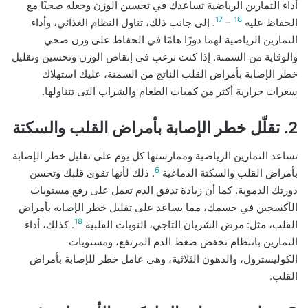
أداء التمارين الرياضية تساعدك في تحسين الوزن وجعله صحيًا مع
17
16
الحفاظ عليه
–
. إلى جانب ذلك، تناول النظام الغذائي، وأداء
التمارين الرياضية لهما دورًا هامًا في الحفاظ على وزن صحي
والوقاية من السمنة. إذا كنت ترغب في إنقاص الوزن وتحسين وتقليل
خطر الإصابة بأمراض القلب الناتج من السمنة، عليك استهلاك
سعرات حرارية أكثر من كميات الطعام والشراب التى تتناولها.
2. تقلّل خطر الإصابة بأمراض القلب والسكتة
تساعد التمارين الرياضية وممارستها كل يوم على تقليل خطر الإصابة
6
بأمراض القلب والسكتة الدماغية
. ذلك لأنها تقوي قلبك وتحسن
دورتك الدموية. كما أن زيادة تدفق الدم تعمل على رفع مستويات
الأكسجين في جسمك، مما يساعد على تقليل خطر الإصابة بأمراض
18
القلب، مثل: مرض الشريان التاجي، النوبات القلبية
. كذلك، أداء
التمارين بانتظام تخفض ضغط الدم المرتفع، ومستويات
الكوليسترول، والدهون الثلاثية، وهي عامل خطر للإصابة بأمراض
القلب.