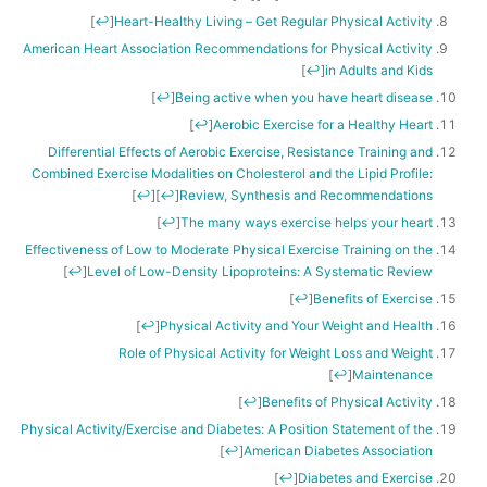
]
↩
[
Heart-Healthy Living – Get Regular Physical Activity
American Heart Association Recommendations for Physical Activity
]
↩
[
in Adults and Kids
]
↩
[
Being active when you have heart disease
]
↩
[
Aerobic Exercise for a Healthy Heart
Differential Effects of Aerobic Exercise, Resistance Training and
Combined Exercise Modalities on Cholesterol and the Lipid Profile:
]
↩
[
]
↩
[
Review, Synthesis and Recommendations
]
↩
[
The many ways exercise helps your heart
Effectiveness of Low to Moderate Physical Exercise Training on the
]
↩
[
Level of Low-Density Lipoproteins: A Systematic Review
]
↩
[
Benefits of Exercise
]
↩
[
Physical Activity and Your Weight and Health
Role of Physical Activity for Weight Loss and Weight
]
↩
[
Maintenance
]
↩
[
Benefits of Physical Activity
Physical Activity/Exercise and Diabetes: A Position Statement of the
]
↩
[
American Diabetes Association
]
↩
[
Diabetes and Exercise