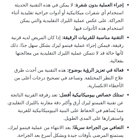
إجراء العملية بدون شفرة:
لا يمكن في هذه التقنية الحديثة
استخدام أي شفرات ميكانيكية أو أدوات جراحية تقليدية أثناء
الجراكة. على عكس عملية الليزك التقليدية والتي يمكن
استخدام هذه الأدوات فيها.
التقنية مناسبة للقرنيات الرقيقة:
إذا كان المريض لديه قرنية
رقيقة، فيمكن إجراء عملية فيتمو ليزك بشكل سهل جدًا. ذلك
لأنها حالة قد لا تتمكن عملية الليزك التقليدية من معالجتها
بفعالية.
فعالة في تعزيز الرؤية بوضوح:
هذه التقنية من أحدث طرق
علاج النظر المختلفة. وتساعد في تصحيح درجات أعلى من
الأخطاء الانكسارية.
تمتلك خصائص بيوميكانيكية أفضل:
تعد رفرفة القرنية الناتجة
عن تقنية الفيمتو ليزك أرق وأكثر دقة مقارنة بالليزك التقليدي.
مما يُساهم في الحفاظ على البنية البيوميكانيكية للقرنية
واستقرارها على المدى الطويل.
التعافي من الجراحة سريعًا:
بعد الانتهاء من عملية فيتمو ليزك،
يستمتع المرضى بأوقات جيدة وبشكل أسرع بعد الجراحة.