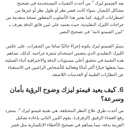
3
يعد الفيمتو ليزك
من أحدث التقنيات المستخدمة في تصحيح
مشاكل الإبصار. سواء كانت قصر نظر أو طول نظر أو غيرها من
اضطرابات الرؤية. كما يعتبر هذا الأسلوب المتطور نسخة متقدمة من
جراحات الليزك التقليدية. حيث يعتمد على ليزر فائق الدقة يعرف بـ
“ليزر الفيمتو ثانية” في تصحيح البصر.
يتميّز الفيمتو ليزك بكونه إجراءً خاليًا تمامًا من الشفرات، على عكس
الليزك التقليدي الذي يتضمن استخدام شفرة جراحية. كذلك، تساهم
هذه التقنية في تحقيق أعلى مستويات الدقة والاحترافية أثناء العملية.
مما يجعلها خيارًا أكثر أمانًا وفعالية للأشخاص الراغبين في الاستغناء
عن النظارات الطبية أو العدسات اللاصقة.
6. كيف يعيد فيمتو ليزك وضوح الرؤية بأمان
وسرعة؟
4
من أحدث طرق علاج النظر المختلفة، هي تقنية فيمتو ليزك
. بمجرد
رفع الغشاء الرقيق (الرفرف)، يقوم الليزر الثاني بإعادة تشكيل
القرنية بدقة، مما يساهم في تصحيح الأخطاء الانكسارية مثل قصر