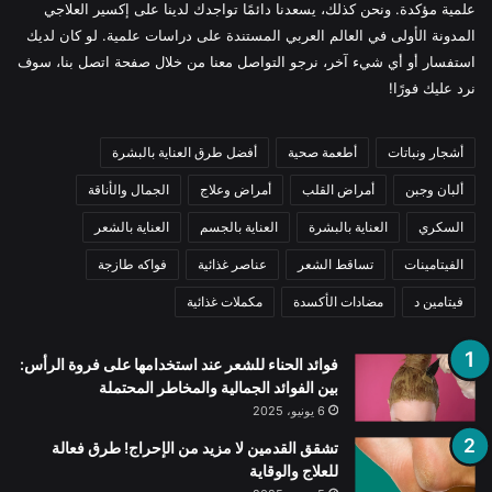
علمية مؤكدة. ونحن كذلك، يسعدنا دائمًا تواجدك لدينا على إكسير العلاجي
المدونة الأولى في العالم العربي المستندة على دراسات علمية. لو كان لديك
استفسار أو أي شيء آخر، نرجو التواصل معنا من خلال صفحة اتصل بنا، سوف
نرد عليك فورًا!
أشجار ونباتات
أطعمة صحية
أفضل طرق العناية بالبشرة
ألبان وجبن
أمراض القلب
أمراض وعلاج
الجمال والأناقة
السكري
العناية بالبشرة
العناية بالجسم
العناية بالشعر
الفيتامينات
تساقط الشعر
عناصر غذائية
فواكه طازجة
فيتامين د
مضادات الأكسدة
مكملات غذائية
فوائد الحناء للشعر عند استخدامها على فروة الرأس:
بين الفوائد الجمالية والمخاطر المحتملة
6 يونيو، 2025
تشقق القدمين لا مزيد من الإحراج! طرق فعالة
للعلاج والوقاية