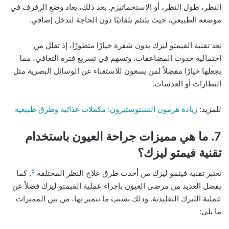
النظر، طول النظر، أو الاستجماتيزم. بعد ذلك، يعاد وضع الرفرف في
موضعه الطبيعي، حيث يلتئم تلقائيًا دون الحاجة لتدخل إضافي.
تعد تقنية الفيمتو ليزك بدون شفرة خيارًا متطورًا، إذ تقلل من
احتمالية حدوث المضاعفات. وتسهم في تسريع فترة التعافي، مما
يجعلها خيارًا مفضلاً لمن يسعون للاستغناء عن الوسائل البصرية مثل
النظارات أو العدسات.
للمزيد:
زيادة هرمون التستوستيرون: مكملات غذائية وطرق طبيعية
7. ما هي مميزات جراحة العيون باستخدام
تقنية فيمتو ليزك؟
5
تعتبر تقنية فيتمو ليزك من أحدث طرق علاج النظر المختلفة
. كما
يفضل العديد من مرضى العيون بإجراء عملية الفيمتو ليزك فضلاً عن
عملية الليزك التقليدية. وذلك بسبب ما تتميز بها، من بين المميزات
ما يلي: