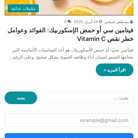
مكملات غذائية
مصطفى قبيصي
24 أبريل، 2025
0
فيتامين سي أو حمض الإسكوربيك: الفوائد وعوامل
خطر نقص Vitamin C
فيتامين سي، أو حمض الأسكوربيك، هو أحد الفيتامينات الأساسية التي
يحتاجها الجسم لضمان أداء وظائفه الحيوية بشكل صحيح. وعلى الرغم…
اقرأ المزيد »
ا
ل
ب
ح
ث
ع
ن