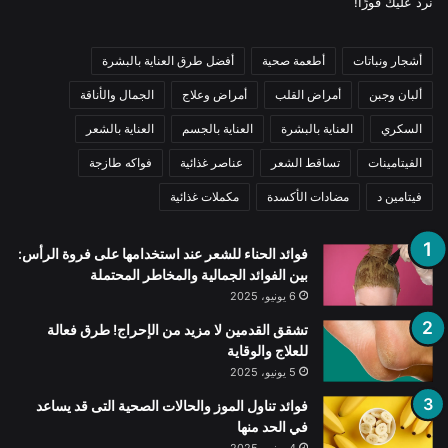
نرد عليك فورًا!
أشجار ونباتات
أطعمة صحية
أفضل طرق العناية بالبشرة
ألبان وجبن
أمراض القلب
أمراض وعلاج
الجمال والأناقة
السكري
العناية بالبشرة
العناية بالجسم
العناية بالشعر
الفيتامينات
تساقط الشعر
عناصر غذائية
فواكه طازجة
فيتامين د
مضادات الأكسدة
مكملات غذائية
فوائد الحناء للشعر عند استخدامها على فروة الرأس:
بين الفوائد الجمالية والمخاطر المحتملة
6 يونيو، 2025
تشقق القدمين لا مزيد من الإحراج! طرق فعالة
للعلاج والوقاية
5 يونيو، 2025
فوائد تناول الموز والحالات الصحية التى قد يساعد
في الحد منها