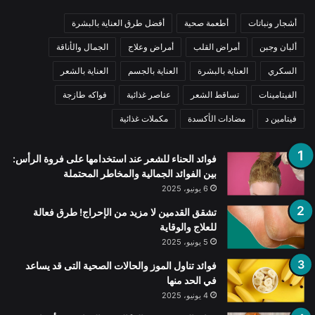
أشجار ونباتات
أطعمة صحية
أفضل طرق العناية بالبشرة
ألبان وجبن
أمراض القلب
أمراض وعلاج
الجمال والأناقة
السكري
العناية بالبشرة
العناية بالجسم
العناية بالشعر
الفيتامينات
تساقط الشعر
عناصر غذائية
فواكه طازجة
فيتامين د
مضادات الأكسدة
مكملات غذائية
فوائد الحناء للشعر عند استخدامها على فروة الرأس:
بين الفوائد الجمالية والمخاطر المحتملة
6 يونيو، 2025
تشقق القدمين لا مزيد من الإحراج! طرق فعالة
للعلاج والوقاية
5 يونيو، 2025
فوائد تناول الموز والحالات الصحية التى قد يساعد
في الحد منها
4 يونيو، 2025