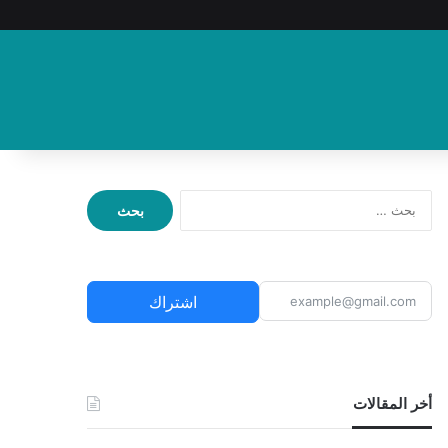
ا
ل
ب
ح
ث
اشتراك
ع
ن
:
أخر المقالات