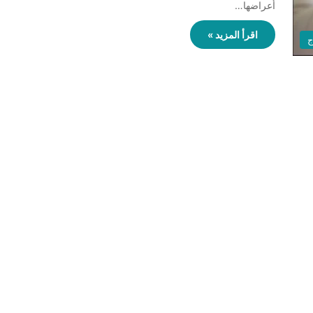
أعراضها…
اقرأ المزيد »
ج