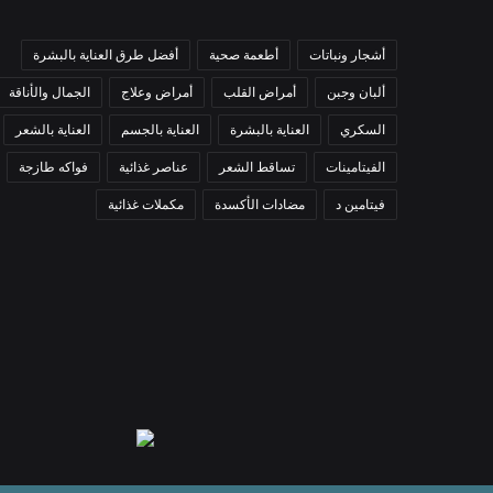
أشجار ونباتات
أطعمة صحية
أفضل طرق العناية بالبشرة
ألبان وجبن
أمراض القلب
أمراض وعلاج
الجمال والأناقة
السكري
العناية بالبشرة
العناية بالجسم
العناية بالشعر
الفيتامينات
تساقط الشعر
عناصر غذائية
فواكه طازجة
فيتامين د
مضادات الأكسدة
مكملات غذائية