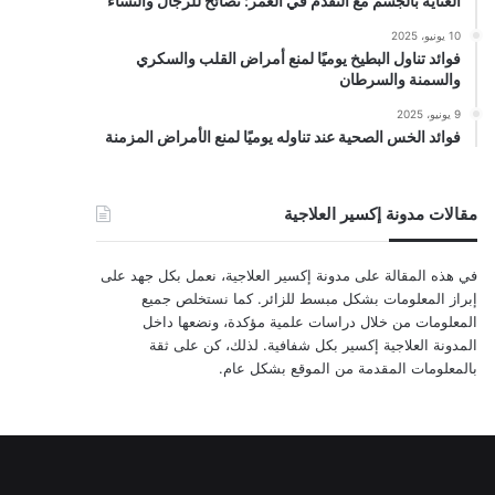
العناية بالجسم مع التقدم في العمر: نصائح للرجال والنساء
10 يونيو، 2025
فوائد تناول البطيخ يوميًا لمنع أمراض القلب والسكري
والسمنة والسرطان
9 يونيو، 2025
فوائد الخس الصحية عند تناوله يوميًا لمنع الأمراض المزمنة
مقالات مدونة إكسير العلاجية
في هذه المقالة على مدونة إكسير العلاجية، نعمل بكل جهد على
إبراز المعلومات بشكل مبسط للزائر. كما نستخلص جميع
المعلومات من خلال دراسات علمية مؤكدة، ونضعها داخل
المدونة العلاجية إكسير بكل شفافية. لذلك، كن على ثقة
بالمعلومات المقدمة من الموقع بشكل عام.