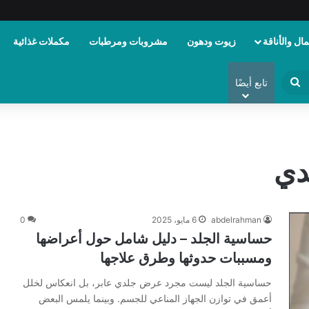
ال والأناقة
زيوت ودهون
مشروبات ومرطبات
مكملات غذائية
ابحث
تابع أيضًا
عن
دي
abdelrahman
6 مايو، 2025
0
حساسية الجلد – دليل شامل حول أعراضها
ومسببات حدوثها وطرق علاجها
حساسية الجلد ليست مجرد عرض جلدي عابر، بل انعكاس لخلل
أعمق في توازن الجهاز المناعي للجسم. وبينما يلمس البعض