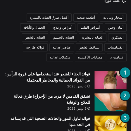
نرد عليك فورًا!
أشجار ونباتات
أطعمة صحية
أفضل طرق العناية بالبشرة
ألبان وجبن
أمراض القلب
أمراض وعلاج
الجمال والأناقة
السكري
العناية بالبشرة
العناية بالجسم
العناية بالشعر
الفيتامينات
تساقط الشعر
عناصر غذائية
فواكه طازجة
فيتامين د
مضادات الأكسدة
مكملات غذائية
فوائد الحناء للشعر عند استخدامها على فروة الرأس:
بين الفوائد الجمالية والمخاطر المحتملة
6 يونيو، 2025
تشقق القدمين لا مزيد من الإحراج! طرق فعالة
للعلاج والوقاية
5 يونيو، 2025
فوائد تناول الموز والحالات الصحية التى قد يساعد
في الحد منها
4 يونيو، 2025