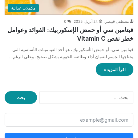
مكملات غذائية
مصطفى قبيصي
24 أبريل، 2025
0
فيتامين سي أو حمض الإسكوربيك: الفوائد وعوامل
خطر نقص Vitamin C
فيتامين سي، أو حمض الأسكوربيك، هو أحد الفيتامينات الأساسية التي
يحتاجها الجسم لضمان أداء وظائفه الحيوية بشكل صحيح. وعلى الرغم…
اقرأ المزيد »
ا
ل
ب
ح
ث
ع
ن