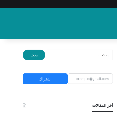
ا
ل
ب
ح
ث
اشتراك
ع
ن
:
أخر المقالات