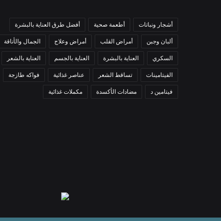
أشجار ونباتات
أطعمة صحية
أفضل طرق العناية بالبشرة
ألبان وجبن
أمراض القلب
أمراض وعلاج
الجمال والأناقة
السكري
العناية بالبشرة
العناية بالجسم
العناية بالشعر
الفيتامينات
تساقط الشعر
عناصر غذائية
فواكه طازجة
فيتامين د
مضادات الأكسدة
مكملات غذائية