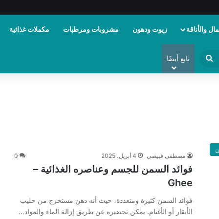
ال والأناقة
زيوت ودهون
مشروبات ومرطبات
مكملات غذائية
ابحث
تابع أيضًا
عن
ن
مصطفى قبيصي
4 أبريل، 2025
0
فوائد السمن للجسم وعناصره الغذائية –
Ghee
فوائد السمن كثيرة ومتعددة، حيث أنه دهن مستخرج من حليب
الأبقار أو الأغنام. يمكن تحضيره عن طريق إزالة الماء والمواد…