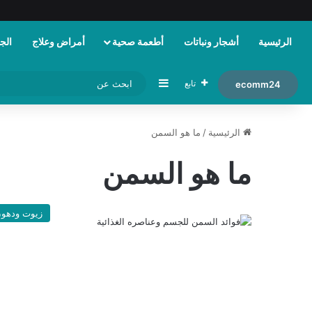
الرئيسية
أشجار ونباتات
أطعمة صحية
أمراض وعلاج
الجم
إضافة عمود جانبي
تابع
ecomm24
الرئيسية
/
ما هو السمن
ما هو السمن
زيوت ودهو