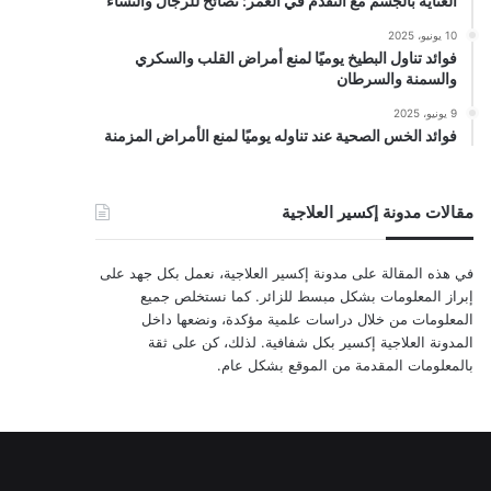
العناية بالجسم مع التقدم في العمر: نصائح للرجال والنساء
10 يونيو، 2025
فوائد تناول البطيخ يوميًا لمنع أمراض القلب والسكري
والسمنة والسرطان
9 يونيو، 2025
فوائد الخس الصحية عند تناوله يوميًا لمنع الأمراض المزمنة
مقالات مدونة إكسير العلاجية
في هذه المقالة على مدونة إكسير العلاجية، نعمل بكل جهد على
إبراز المعلومات بشكل مبسط للزائر. كما نستخلص جميع
المعلومات من خلال دراسات علمية مؤكدة، ونضعها داخل
المدونة العلاجية إكسير بكل شفافية. لذلك، كن على ثقة
بالمعلومات المقدمة من الموقع بشكل عام.