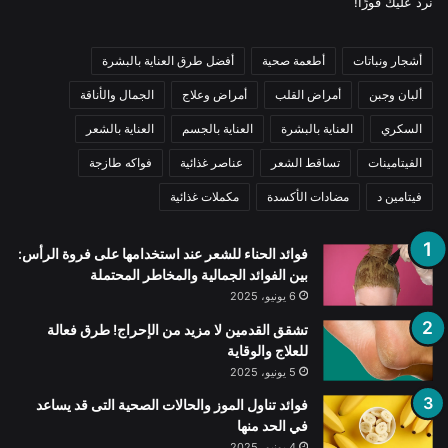
نرد عليك فورًا!
أشجار ونباتات
أطعمة صحية
أفضل طرق العناية بالبشرة
ألبان وجبن
أمراض القلب
أمراض وعلاج
الجمال والأناقة
السكري
العناية بالبشرة
العناية بالجسم
العناية بالشعر
الفيتامينات
تساقط الشعر
عناصر غذائية
فواكه طازجة
فيتامين د
مضادات الأكسدة
مكملات غذائية
فوائد الحناء للشعر عند استخدامها على فروة الرأس:
بين الفوائد الجمالية والمخاطر المحتملة
6 يونيو، 2025
تشقق القدمين لا مزيد من الإحراج! طرق فعالة
للعلاج والوقاية
5 يونيو، 2025
فوائد تناول الموز والحالات الصحية التى قد يساعد
في الحد منها
4 يونيو، 2025