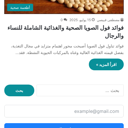
أطعمة صحية
مصطفى قبيصي
15 يوليو، 2025
0
فوائد فول الصويا الصحية والغذائية الشاملة للنساء
والرجال
فوائد تناول فول الصويا أصبحت محور اهتمام متزايد في مجال التغذية،
بفضل قيمته الغذائية العالية وغناه بالمركبات الحيوية النشطة. فقد…
اقرأ المزيد »
ا
ل
ب
ح
ث
ع
ن