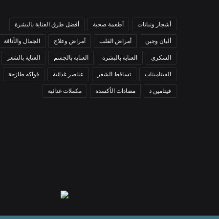
أشجار ونباتات
أطعمة صحية
أفضل طرق العناية بالبشرة
ألبان وجبن
أمراض القلب
أمراض وعلاج
الجمال والأناقة
السكري
العناية بالبشرة
العناية بالجسم
العناية بالشعر
الفيتامينات
تساقط الشعر
عناصر غذائية
فواكه طازجة
فيتامين د
مضادات الأكسدة
مكملات غذائية