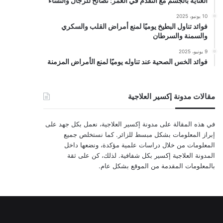
العناية بالجسم مع التقدم في العمر: نصائح للرجال والنساء
10 يونيو، 2025
فوائد تناول البطيخ يوميًا لمنع أمراض القلب والسكري
والسمنة والسرطان
9 يونيو، 2025
فوائد الخس الصحية عند تناوله يوميًا لمنع الأمراض المزمنة
مقالات مدونة إكسير العلاجية
في هذه المقالة على مدونة إكسير العلاجية، نعمل بكل جهد على
إبراز المعلومات بشكل مبسط للزائر. كما نستخلص جميع
المعلومات من خلال دراسات علمية مؤكدة، ونضعها داخل
المدونة العلاجية إكسير بكل شفافية. لذلك، كن على ثقة
بالمعلومات المقدمة من الموقع بشكل عام.