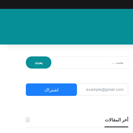
ا
ل
ب
ح
ث
اشتراك
ع
ن
:
أخر المقالات