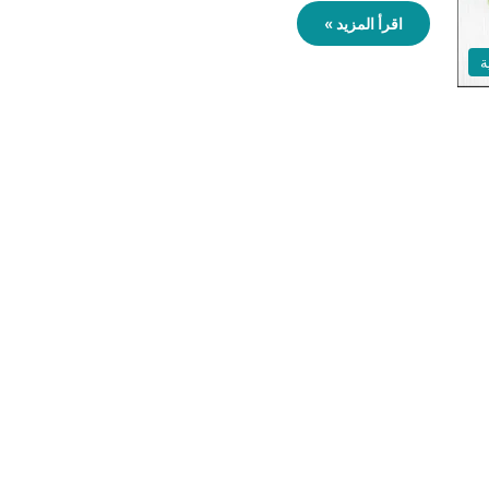
اقرأ المزيد »
ة