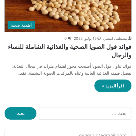
أطعمة صحية
مصطفى قبيصي
15 يوليو، 2025
0
فوائد فول الصويا الصحية والغذائية الشاملة للنساء
والرجال
فوائد تناول فول الصويا أصبحت محور اهتمام متزايد في مجال التغذية،
بفضل قيمته الغذائية العالية وغناه بالمركبات الحيوية النشطة. فقد…
اقرأ المزيد »
ا
ل
ب
ح
ث