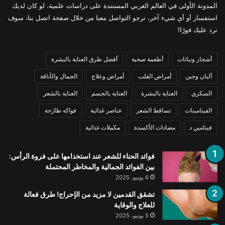
المدونة الأولى في العالم العربي المستندة على دراسات علمية. لو كان لديك
استفسار أو أي شيء آخر، نرجو التواصل معنا من خلال صفحة اتصل بنا، سوف
نرد عليك فورًا!
أشجار ونباتات
أطعمة صحية
أفضل طرق العناية بالبشرة
ألبان وجبن
أمراض القلب
أمراض وعلاج
الجمال والأناقة
السكري
العناية بالبشرة
العناية بالجسم
العناية بالشعر
الفيتامينات
تساقط الشعر
عناصر غذائية
فواكه طازجة
فيتامين د
مضادات الأكسدة
مكملات غذائية
فوائد الحناء للشعر عند استخدامها على فروة الرأس:
بين الفوائد الجمالية والمخاطر المحتملة
6 يونيو، 2025
تشقق القدمين لا مزيد من الإحراج! طرق فعالة
للعلاج والوقاية
5 يونيو، 2025