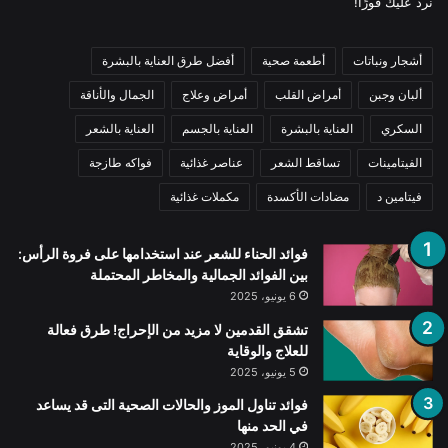
نرد عليك فورًا!
أشجار ونباتات
أطعمة صحية
أفضل طرق العناية بالبشرة
ألبان وجبن
أمراض القلب
أمراض وعلاج
الجمال والأناقة
السكري
العناية بالبشرة
العناية بالجسم
العناية بالشعر
الفيتامينات
تساقط الشعر
عناصر غذائية
فواكه طازجة
فيتامين د
مضادات الأكسدة
مكملات غذائية
فوائد الحناء للشعر عند استخدامها على فروة الرأس:
بين الفوائد الجمالية والمخاطر المحتملة
6 يونيو، 2025
تشقق القدمين لا مزيد من الإحراج! طرق فعالة
للعلاج والوقاية
5 يونيو، 2025
فوائد تناول الموز والحالات الصحية التى قد يساعد
في الحد منها
4 يونيو، 2025