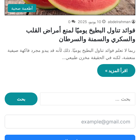
أطعمة صحية
abdelrahman
10 يونيو، 2025
0
فوائد تناول البطيخ يوميًا لمنع أمراض القلب
والسكري والسمنة والسرطان
ربما لا تعلم فوائد تناول البطيخ يوميًا. ذلك لأنه قد يبدو مجرد فاكهة صيفية
منعشة، لكنه في الحقيقة مخزن طبيعي…
اقرأ المزيد »
ا
ل
ب
ح
ث
ع
ن