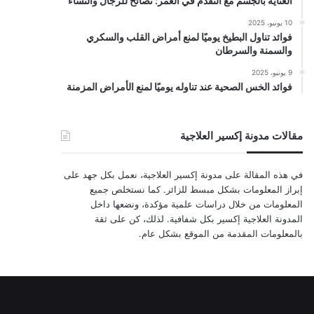
العناية بالجسم مع التقدم في العمر: نصائح للرجال والنساء
10 يونيو، 2025
فوائد تناول البطيخ يوميًا لمنع أمراض القلب والسكري
والسمنة والسرطان
9 يونيو، 2025
فوائد الخس الصحية عند تناوله يوميًا لمنع الأمراض المزمنة
مقالات مدونة إكسير العلاجية
في هذه المقالة على مدونة إكسير العلاجية، نعمل بكل جهد على
إبراز المعلومات بشكل مبسط للزائر. كما نستخلص جميع
المعلومات من خلال دراسات علمية مؤكدة، ونضعها داخل
المدونة العلاجية إكسير بكل شفافية. لذلك، كن على ثقة
بالمعلومات المقدمة من الموقع بشكل عام.