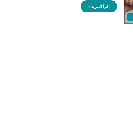
اقرأ المزيد »
ت