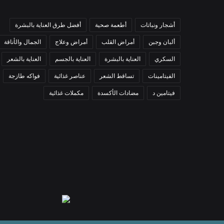
أشجار ونباتات
أطعمة صحية
أفضل طرق العناية بالبشرة
ألبان وجبن
أمراض القلب
أمراض وعلاج
الجمال والأناقة
السكري
العناية بالبشرة
العناية بالجسم
العناية بالشعر
الفيتامينات
تساقط الشعر
عناصر غذائية
فواكه طازجة
فيتامين د
مضادات الأكسدة
مكملات غذائية