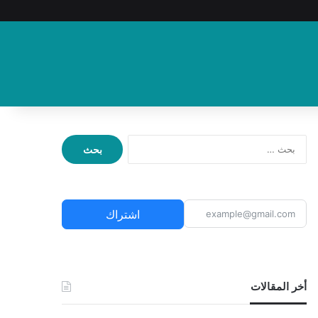
ا
ل
ب
ح
ث
اشتراك
ع
ن
:
أخر المقالات