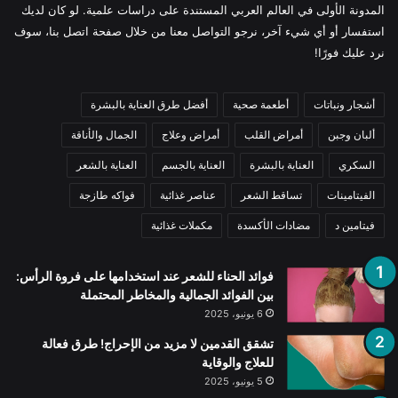
المدونة الأولى في العالم العربي المستندة على دراسات علمية. لو كان لديك
استفسار أو أي شيء آخر، نرجو التواصل معنا من خلال صفحة اتصل بنا، سوف
نرد عليك فورًا!
أشجار ونباتات
أطعمة صحية
أفضل طرق العناية بالبشرة
ألبان وجبن
أمراض القلب
أمراض وعلاج
الجمال والأناقة
السكري
العناية بالبشرة
العناية بالجسم
العناية بالشعر
الفيتامينات
تساقط الشعر
عناصر غذائية
فواكه طازجة
فيتامين د
مضادات الأكسدة
مكملات غذائية
فوائد الحناء للشعر عند استخدامها على فروة الرأس:
بين الفوائد الجمالية والمخاطر المحتملة
6 يونيو، 2025
تشقق القدمين لا مزيد من الإحراج! طرق فعالة
للعلاج والوقاية
5 يونيو، 2025