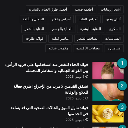
أشجار ونباتات
أطعمة صحية
أفضل طرق العناية بالبشرة
ألبان وجبن
أمراض القلب
أمراض وعلاج
الجمال والأناقة
السكري
العناية بالبشرة
العناية بالجسم
العناية بالشعر
الفيتامينات
تساقط الشعر
عناصر غذائية
فواكه طازجة
فيتامين د
مضادات الأكسدة
مكملات غذائية
فوائد الحناء للشعر عند استخدامها على فروة الرأس:
بين الفوائد الجمالية والمخاطر المحتملة
6 يونيو، 2025
تشقق القدمين لا مزيد من الإحراج! طرق فعالة
للعلاج والوقاية
5 يونيو، 2025
فوائد تناول الموز والحالات الصحية التى قد يساعد
في الحد منها
4 يونيو، 2025