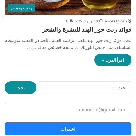
زيوت ودهون
abdelrahman
13 يونيو، 2025
0
فوائد زيت جوز الهند للبشرة والشعر
تتعدد فوائد زيت جوز الهند بفضل تركيبته الغنية بالأحماض الدهنية متوسطة
السلسلة، مثل حمض اللوريك، ما يمنحه خصائص فعالة في…
اقرأ المزيد »
ا
ل
ب
ح
ث
ع
ن
اشتراك
: