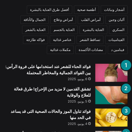
أشجار ونباتات
أطعمة صحية
أفضل طرق العناية بالبشرة
ألبان وجبن
أمراض القلب
أمراض وعلاج
الجمال والأناقة
السكري
العناية بالبشرة
العناية بالجسم
العناية بالشعر
الفيتامينات
تساقط الشعر
عناصر غذائية
فواكه طازجة
فيتامين د
مضادات الأكسدة
مكملات غذائية
فوائد الحناء للشعر عند استخدامها على فروة الرأس:
بين الفوائد الجمالية والمخاطر المحتملة
6 يونيو، 2025
تشقق القدمين لا مزيد من الإحراج! طرق فعالة
للعلاج والوقاية
5 يونيو، 2025
فوائد تناول الموز والحالات الصحية التى قد يساعد
في الحد منها
4 يونيو، 2025