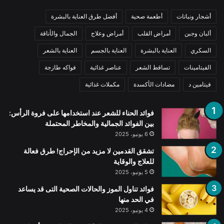
أشجار ونباتات
أطعمة صحية
أفضل طرق العناية بالبشرة
ألبان وجبن
أمراض القلب
أمراض وعلاج
الجمال والأناقة
السكري
العناية بالبشرة
العناية بالجسم
العناية بالشعر
الفيتامينات
تساقط الشعر
عناصر غذائية
فواكه طازجة
فيتامين د
مضادات الأكسدة
مكملات غذائية
فوائد الحناء للشعر عند استخدامها على فروة الرأس:
بين الفوائد الجمالية والمخاطر المحتملة
6 يونيو، 2025
تشقق القدمين لا مزيد من الإحراج! طرق فعالة
للعلاج والوقاية
5 يونيو، 2025
فوائد تناول الموز والحالات الصحية التى قد يساعد
في الحد منها
4 يونيو، 2025