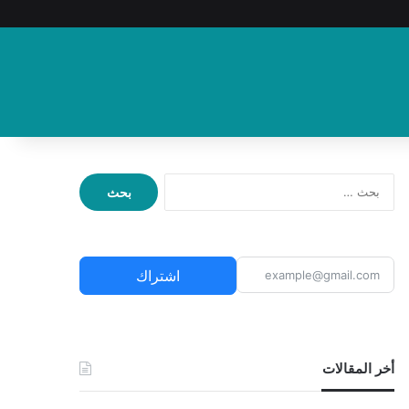
ا
ل
ب
ح
ث
اشتراك
ع
ن
:
أخر المقالات