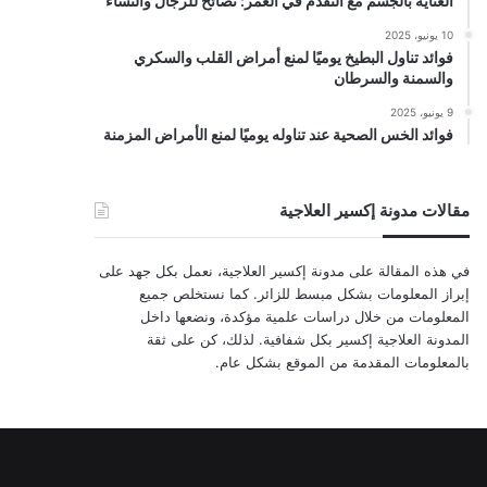
العناية بالجسم مع التقدم في العمر: نصائح للرجال والنساء
10 يونيو، 2025
فوائد تناول البطيخ يوميًا لمنع أمراض القلب والسكري
والسمنة والسرطان
9 يونيو، 2025
فوائد الخس الصحية عند تناوله يوميًا لمنع الأمراض المزمنة
مقالات مدونة إكسير العلاجية
في هذه المقالة على مدونة إكسير العلاجية، نعمل بكل جهد على
إبراز المعلومات بشكل مبسط للزائر. كما نستخلص جميع
المعلومات من خلال دراسات علمية مؤكدة، ونضعها داخل
المدونة العلاجية إكسير بكل شفافية. لذلك، كن على ثقة
بالمعلومات المقدمة من الموقع بشكل عام.