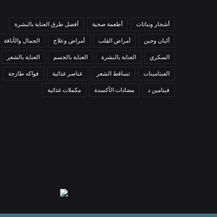
أشجار ونباتات
أطعمة صحية
أفضل طرق العناية بالبشرة
ألبان وجبن
أمراض القلب
أمراض وعلاج
الجمال والأناقة
السكري
العناية بالبشرة
العناية بالجسم
العناية بالشعر
الفيتامينات
تساقط الشعر
عناصر غذائية
فواكه طازجة
فيتامين د
مضادات الأكسدة
مكملات غذائية