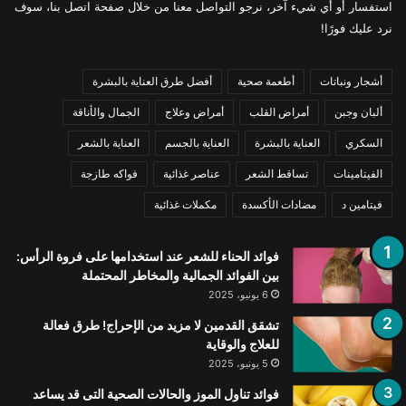
استفسار أو أي شيء آخر، نرجو التواصل معنا من خلال صفحة اتصل بنا، سوف
نرد عليك فورًا!
أشجار ونباتات
أطعمة صحية
أفضل طرق العناية بالبشرة
ألبان وجبن
أمراض القلب
أمراض وعلاج
الجمال والأناقة
السكري
العناية بالبشرة
العناية بالجسم
العناية بالشعر
الفيتامينات
تساقط الشعر
عناصر غذائية
فواكه طازجة
فيتامين د
مضادات الأكسدة
مكملات غذائية
فوائد الحناء للشعر عند استخدامها على فروة الرأس:
بين الفوائد الجمالية والمخاطر المحتملة
6 يونيو، 2025
تشقق القدمين لا مزيد من الإحراج! طرق فعالة
للعلاج والوقاية
5 يونيو، 2025
فوائد تناول الموز والحالات الصحية التى قد يساعد