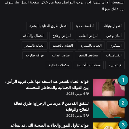
استفسار أو أي شيء آخر، نرجو التواصل معنا من خلال صفحة اتصل بنا، سوف
نرد عليك فورًا!
أشجار ونباتات
أطعمة صحية
أفضل طرق العناية بالبشرة
ألبان وجبن
أمراض القلب
أمراض وعلاج
الجمال والأناقة
السكري
العناية بالبشرة
العناية بالجسم
العناية بالشعر
الفيتامينات
تساقط الشعر
عناصر غذائية
فواكه طازجة
فيتامين د
مضادات الأكسدة
مكملات غذائية
فوائد الحناء للشعر عند استخدامها على فروة الرأس:
بين الفوائد الجمالية والمخاطر المحتملة
6 يونيو، 2025
تشقق القدمين لا مزيد من الإحراج! طرق فعالة
للعلاج والوقاية
5 يونيو، 2025
فوائد تناول الموز والحالات الصحية التى قد يساعد