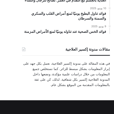
العناية بالجسم مع التقدم في العمر: نصائح للرجال والنساء
10 يونيو، 2025
فوائد تناول البطيخ يوميًا لمنع أمراض القلب والسكري
والسمنة والسرطان
9 يونيو، 2025
فوائد الخس الصحية عند تناوله يوميًا لمنع الأمراض المزمنة
مقالات مدونة إكسير العلاجية
في هذه المقالة على مدونة إكسير العلاجية، نعمل بكل جهد على
إبراز المعلومات بشكل مبسط للزائر. كما نستخلص جميع
المعلومات من خلال دراسات علمية مؤكدة، ونضعها داخل
المدونة العلاجية إكسير بكل شفافية. لذلك، كن على ثقة
بالمعلومات المقدمة من الموقع بشكل عام.