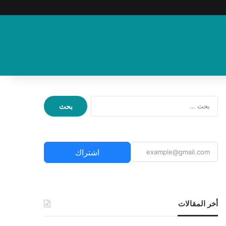
ا
ل
ب
ح
ث
اشتراك
ع
ن
:
أخر المقالات