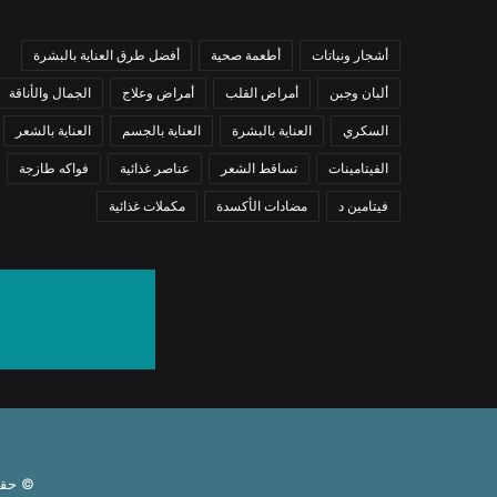
أشجار ونباتات
أطعمة صحية
أفضل طرق العناية بالبشرة
ألبان وجبن
أمراض القلب
أمراض وعلاج
الجمال والأناقة
السكري
العناية بالبشرة
العناية بالجسم
العناية بالشعر
الفيتامينات
تساقط الشعر
عناصر غذائية
فواكه طازجة
فيتامين د
مضادات الأكسدة
مكملات غذائية
© حقوق النشر 6