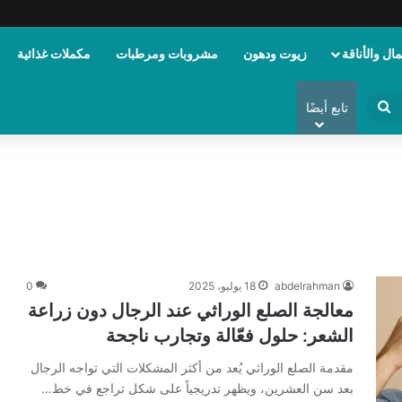
ال والأناقة
زيوت ودهون
مشروبات ومرطبات
مكملات غذائية
ابحث
تابع أيضًا
عن
abdelrahman
18 يوليو، 2025
0
معالجة الصلع الوراثي عند الرجال دون زراعة
الشعر: حلول فعّالة وتجارب ناجحة
مقدمة الصلع الوراثي يُعد من أكثر المشكلات التي تواجه الرجال
بعد سن العشرين، ويظهر تدريجياً على شكل تراجع في خط…