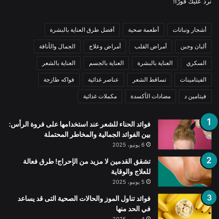
نرد عليك فورًا!
أشجار ونباتات
أطعمة صحية
أفضل طرق العناية بالبشرة
ألبان وجبن
أمراض القلب
أمراض وعلاج
الجمال والأناقة
السكري
العناية بالبشرة
العناية بالجسم
العناية بالشعر
الفيتامينات
تساقط الشعر
عناصر غذائية
فواكه طازجة
فيتامين د
مضادات الأكسدة
مكملات غذائية
فوائد الحناء للشعر عند استخدامها على فروة الرأس:
بين الفوائد الجمالية والمخاطر المحتملة
6 يونيو، 2025
تشقق القدمين لا مزيد من الإحراج! طرق فعالة
للعلاج والوقاية
5 يونيو، 2025
فوائد تناول الموز والحالات الصحية التى قد يساعد
في الحد منها