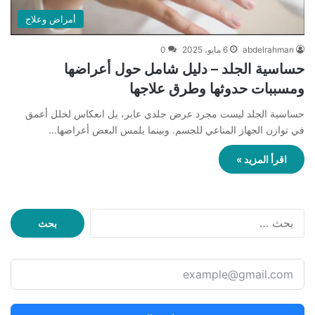
أمراض وعلاج
abdelrahman
6 مايو، 2025
0
حساسية الجلد – دليل شامل حول أعراضها
ومسببات حدوثها وطرق علاجها
حساسية الجلد ليست مجرد عرض جلدي عابر، بل انعكاس لخلل أعمق
في توازن الجهاز المناعي للجسم. وبينما يلمس البعض أعراضها…
اقرأ المزيد »
ا
ل
ب
ح
ث
ع
ن