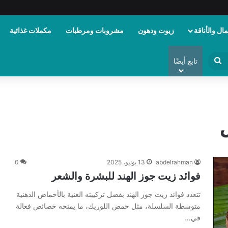
ال والأناقة
زيوت ودهون
مشروبات ومرطبات
مكملات غذائية
ابحث
تابع أيضًا
عن
abdelrahman
13 يونيو، 2025
0
فوائد زيت جوز الهند للبشرة والشعر
تتعدد فوائد زيت جوز الهند بفضل تركيبته الغنية بالأحماض الدهنية
متوسطة السلسلة، مثل حمض اللوريك، ما يمنحه خصائص فعالة
في…