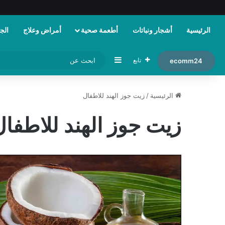
الرئيسية
أشجار ونباتات
أطعمة صحية
أمراض وعلاج
الجم
إضافة عمود جانبي
تابع
ecomm24
الرئيسية
/
زيت جوز الهند للاطفال
زيت جوز الهند للاطفال