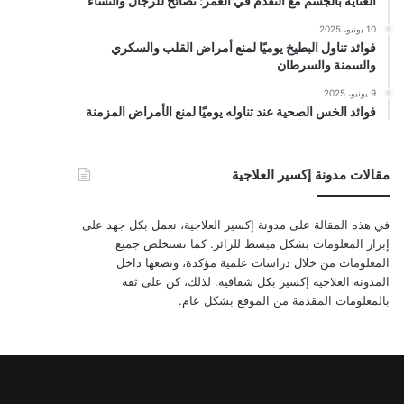
العناية بالجسم مع التقدم في العمر: نصائح للرجال والنساء
10 يونيو، 2025
فوائد تناول البطيخ يوميًا لمنع أمراض القلب والسكري
والسمنة والسرطان
9 يونيو، 2025
فوائد الخس الصحية عند تناوله يوميًا لمنع الأمراض المزمنة
مقالات مدونة إكسير العلاجية
في هذه المقالة على مدونة إكسير العلاجية، نعمل بكل جهد على
إبراز المعلومات بشكل مبسط للزائر. كما نستخلص جميع
المعلومات من خلال دراسات علمية مؤكدة، ونضعها داخل
المدونة العلاجية إكسير بكل شفافية. لذلك، كن على ثقة
بالمعلومات المقدمة من الموقع بشكل عام.