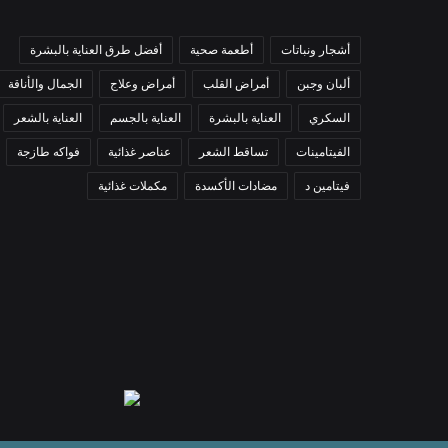
أشجار ونباتات
أطعمة صحية
أفضل طرق العناية بالبشرة
ألبان وجبن
أمراض القلب
أمراض وعلاج
الجمال والأناقة
السكري
العناية بالبشرة
العناية بالجسم
العناية بالشعر
الفيتامينات
تساقط الشعر
عناصر غذائية
فواكه طازجة
فيتامين د
مضادات الأكسدة
مكملات غذائية