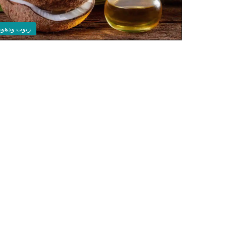
زيوت ودهو