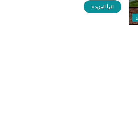
اقرأ المزيد »
ن