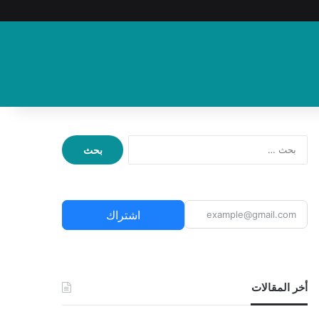
ا
ل
ب
ح
ث
اشتراك
ع
ن
:
أخر المقالات