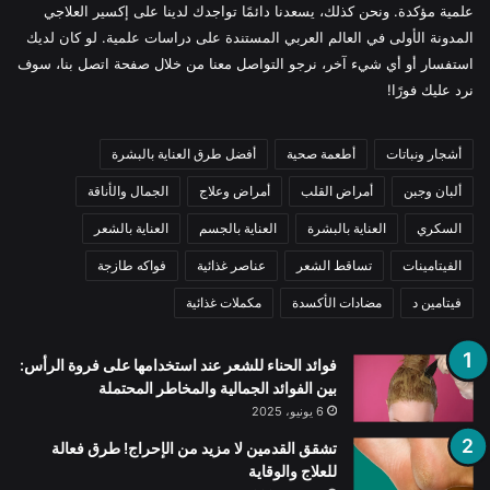
علمية مؤكدة. ونحن كذلك، يسعدنا دائمًا تواجدك لدينا على إكسير العلاجي
المدونة الأولى في العالم العربي المستندة على دراسات علمية. لو كان لديك
استفسار أو أي شيء آخر، نرجو التواصل معنا من خلال صفحة اتصل بنا، سوف
نرد عليك فورًا!
أشجار ونباتات
أطعمة صحية
أفضل طرق العناية بالبشرة
ألبان وجبن
أمراض القلب
أمراض وعلاج
الجمال والأناقة
السكري
العناية بالبشرة
العناية بالجسم
العناية بالشعر
الفيتامينات
تساقط الشعر
عناصر غذائية
فواكه طازجة
فيتامين د
مضادات الأكسدة
مكملات غذائية
فوائد الحناء للشعر عند استخدامها على فروة الرأس:
بين الفوائد الجمالية والمخاطر المحتملة
6 يونيو، 2025
تشقق القدمين لا مزيد من الإحراج! طرق فعالة
للعلاج والوقاية