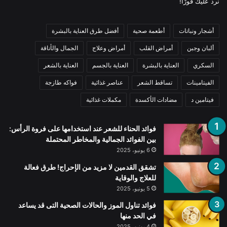
نرد عليك فورًا!
أشجار ونباتات
أطعمة صحية
أفضل طرق العناية بالبشرة
ألبان وجبن
أمراض القلب
أمراض وعلاج
الجمال والأناقة
السكري
العناية بالبشرة
العناية بالجسم
العناية بالشعر
الفيتامينات
تساقط الشعر
عناصر غذائية
فواكه طازجة
فيتامين د
مضادات الأكسدة
مكملات غذائية
فوائد الحناء للشعر عند استخدامها على فروة الرأس:
بين الفوائد الجمالية والمخاطر المحتملة
6 يونيو، 2025
تشقق القدمين لا مزيد من الإحراج! طرق فعالة
للعلاج والوقاية
5 يونيو، 2025
فوائد تناول الموز والحالات الصحية التى قد يساعد
في الحد منها
4 يونيو، 2025