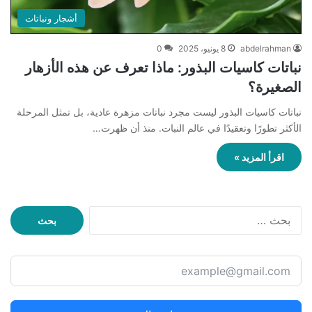
أشجار ونباتات
abdelrahman
8 يونيو، 2025
0
نباتات كاسيات البذور: ماذا تعرف عن هذه الأزهار
الصغيرة؟
نباتات كاسيات البذور ليست مجرد نباتات مزهرة عادية، بل تمثل المرحلة
الأكثر تطورًا وتعقيدًا في عالم النبات. منذ أن ظهرت…
اقرأ المزيد »
ا
ل
ب
ح
ث
ع
ن