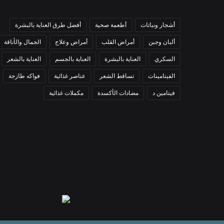
أشجار ونباتات
أطعمة صحية
أفضل طرق العناية بالبشرة
ألبان وجبن
أمراض القلب
أمراض وعلاج
الجمال والأناقة
السكري
العناية بالبشرة
العناية بالجسم
العناية بالشعر
الفيتامينات
تساقط الشعر
عناصر غذائية
فواكه طازجة
فيتامين د
مضادات الأكسدة
مكملات غذائية