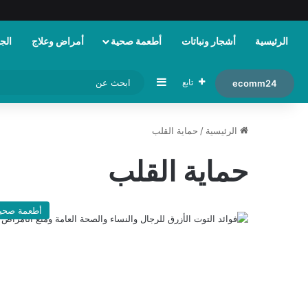
الرئيسية
أشجار ونباتات
أطعمة صحية
أمراض وعلاج
الجم
إضافة عمود جانبي
تابع
ecomm24
الرئيسية
/
حماية القلب
حماية القلب
أطعمة صحي