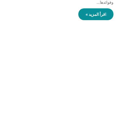
وفوائدها…
اقرأ المزيد »