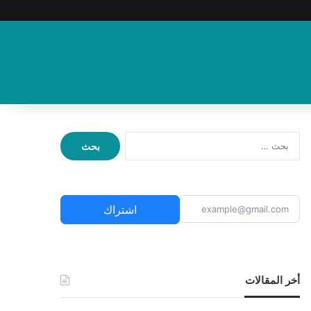
ا
ل
ب
ح
ث
اشتراك
ع
ن
:
أخر المقالات