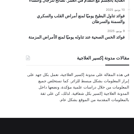
العناية بالجسم مع التقدم في العمر: نصائح للرجال والنساء
10 يونيو، 2025
فوائد تناول البطيخ يوميًا لمنع أمراض القلب والسكري
والسمنة والسرطان
9 يونيو، 2025
فوائد الخس الصحية عند تناوله يوميًا لمنع الأمراض المزمنة
مقالات مدونة إكسير العلاجية
في هذه المقالة على مدونة إكسير العلاجية، نعمل بكل جهد على
إبراز المعلومات بشكل مبسط للزائر. كما نستخلص جميع
المعلومات من خلال دراسات علمية مؤكدة، ونضعها داخل
المدونة العلاجية إكسير بكل شفافية. لذلك، كن على ثقة
بالمعلومات المقدمة من الموقع بشكل عام.