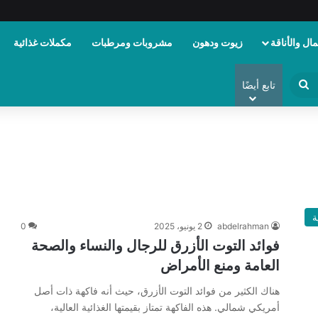
ال والأناقة
زيوت ودهون
مشروبات ومرطبات
مكملات غذائية
ابحث
تابع أيضًا
عن
ة
abdelrahman
2 يونيو، 2025
0
فوائد التوت الأزرق للرجال والنساء والصحة
العامة ومنع الأمراض
هناك الكثير من فوائد التوت الأزرق، حيث أنه فاكهة ذات أصل
أمريكي شمالي. هذه الفاكهة تمتاز بقيمتها الغذائية العالية،