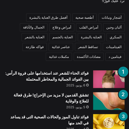
نرد عليك فورًا!
أشجار ونباتات
أطعمة صحية
أفضل طرق العناية بالبشرة
ألبان وجبن
أمراض القلب
أمراض وعلاج
الجمال والأناقة
السكري
العناية بالبشرة
العناية بالجسم
العناية بالشعر
الفيتامينات
تساقط الشعر
عناصر غذائية
فواكه طازجة
فيتامين د
مضادات الأكسدة
مكملات غذائية
فوائد الحناء للشعر عند استخدامها على فروة الرأس:
بين الفوائد الجمالية والمخاطر المحتملة
6 يونيو، 2025
تشقق القدمين لا مزيد من الإحراج! طرق فعالة
للعلاج والوقاية
5 يونيو، 2025
فوائد تناول الموز والحالات الصحية التى قد يساعد
في الحد منها