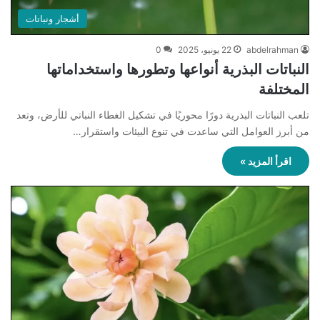
أشجار ونباتات
abdelrahman
22 يونيو، 2025
0
النباتات البذرية أنواعها وتطورها واستخداماتها
المختلفة
تلعب النباتات البذرية دورًا محوريًا في تشكيل الغطاء النباتي للأرض، وتعد
من أبرز العوامل التي ساعدت في تنوع البيئات واستقرار…
اقرأ المزيد »