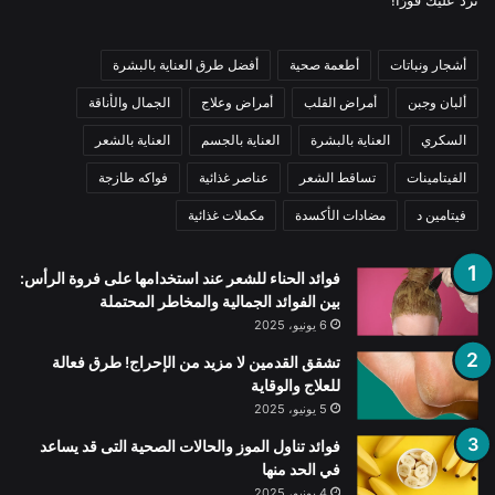
أشجار ونباتات
أطعمة صحية
أفضل طرق العناية بالبشرة
ألبان وجبن
أمراض القلب
أمراض وعلاج
الجمال والأناقة
السكري
العناية بالبشرة
العناية بالجسم
العناية بالشعر
الفيتامينات
تساقط الشعر
عناصر غذائية
فواكه طازجة
فيتامين د
مضادات الأكسدة
مكملات غذائية
فوائد الحناء للشعر عند استخدامها على فروة الرأس:
بين الفوائد الجمالية والمخاطر المحتملة
6 يونيو، 2025
تشقق القدمين لا مزيد من الإحراج! طرق فعالة
للعلاج والوقاية
5 يونيو، 2025
فوائد تناول الموز والحالات الصحية التى قد يساعد
في الحد منها
4 يونيو، 2025