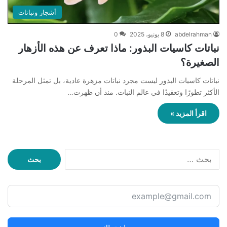
أشجار ونباتات
abdelrahman
8 يونيو، 2025
0
نباتات كاسيات البذور: ماذا تعرف عن هذه الأزهار
الصغيرة؟
نباتات كاسيات البذور ليست مجرد نباتات مزهرة عادية، بل تمثل المرحلة
الأكثر تطورًا وتعقيدًا في عالم النبات. منذ أن ظهرت…
اقرأ المزيد »
ا
ل
ب
ح
ث
ع
ن