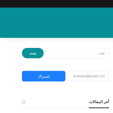
ا
ل
ب
ح
ث
اشتراك
ع
ن
:
أخر المقالات