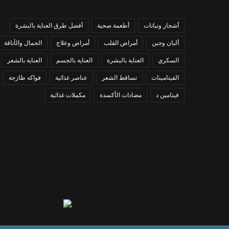
أشجار ونباتات
أطعمة صحية
أفضل طرق العناية بالبشرة
ألبان وجبن
أمراض القلب
أمراض وعلاج
الجمال والأناقة
السكري
العناية بالبشرة
العناية بالجسم
العناية بالشعر
الفيتامينات
تساقط الشعر
عناصر غذائية
فواكه طازجة
فيتامين د
مضادات الأكسدة
مكملات غذائية