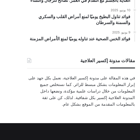
العناية بالجسم مع التقدم في العمر: نصائح للرجال والنساء
10 يونيو، 2025
فوائد تناول البطيخ يوميًا لمنع أمراض القلب والسكري
والسمنة والسرطان
9 يونيو، 2025
فوائد الخس الصحية عند تناوله يوميًا لمنع الأمراض المزمنة
مقالات مدونة إكسير العلاجية
في هذه المقالة على مدونة إكسير العلاجية، نعمل بكل جهد على
إبراز المعلومات بشكل مبسط للزائر. كما نستخلص جميع
المعلومات من خلال دراسات علمية مؤكدة، ونضعها داخل
المدونة العلاجية إكسير بكل شفافية. لذلك، كن على ثقة
بالمعلومات المقدمة من الموقع بشكل عام.