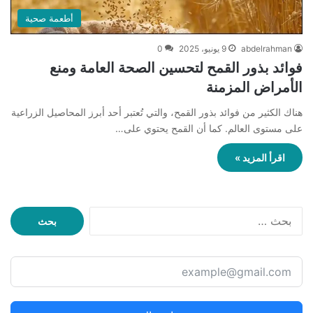
أطعمة صحية
abdelrahman
9 يونيو، 2025
0
فوائد بذور القمح لتحسين الصحة العامة ومنع
الأمراض المزمنة
هناك الكثير من فوائد بذور القمح، والتي تُعتبر أحد أبرز المحاصيل الزراعية
على مستوى العالم. كما أن القمح يحتوي على…
اقرأ المزيد »
ا
ل
ب
ح
ث
ع
ن