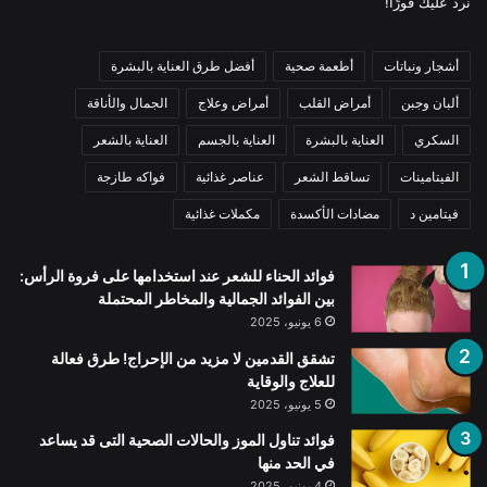
نرد عليك فورًا!
أشجار ونباتات
أطعمة صحية
أفضل طرق العناية بالبشرة
ألبان وجبن
أمراض القلب
أمراض وعلاج
الجمال والأناقة
السكري
العناية بالبشرة
العناية بالجسم
العناية بالشعر
الفيتامينات
تساقط الشعر
عناصر غذائية
فواكه طازجة
فيتامين د
مضادات الأكسدة
مكملات غذائية
فوائد الحناء للشعر عند استخدامها على فروة الرأس:
بين الفوائد الجمالية والمخاطر المحتملة
6 يونيو، 2025
تشقق القدمين لا مزيد من الإحراج! طرق فعالة
للعلاج والوقاية
5 يونيو، 2025
فوائد تناول الموز والحالات الصحية التى قد يساعد
في الحد منها
4 يونيو، 2025