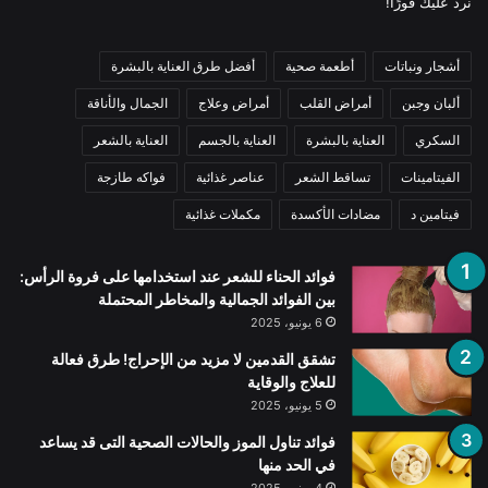
نرد عليك فورًا!
أشجار ونباتات
أطعمة صحية
أفضل طرق العناية بالبشرة
ألبان وجبن
أمراض القلب
أمراض وعلاج
الجمال والأناقة
السكري
العناية بالبشرة
العناية بالجسم
العناية بالشعر
الفيتامينات
تساقط الشعر
عناصر غذائية
فواكه طازجة
فيتامين د
مضادات الأكسدة
مكملات غذائية
فوائد الحناء للشعر عند استخدامها على فروة الرأس:
بين الفوائد الجمالية والمخاطر المحتملة
6 يونيو، 2025
تشقق القدمين لا مزيد من الإحراج! طرق فعالة
للعلاج والوقاية
5 يونيو، 2025
فوائد تناول الموز والحالات الصحية التى قد يساعد
في الحد منها