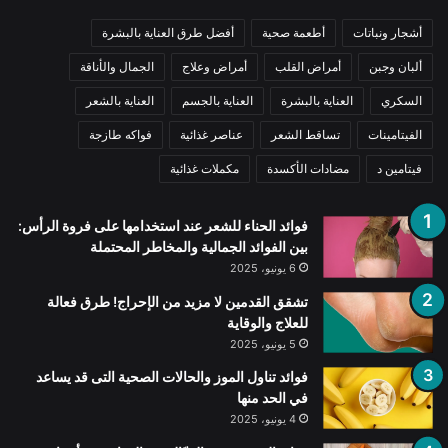
أشجار ونباتات
أطعمة صحية
أفضل طرق العناية بالبشرة
ألبان وجبن
أمراض القلب
أمراض وعلاج
الجمال والأناقة
السكري
العناية بالبشرة
العناية بالجسم
العناية بالشعر
الفيتامينات
تساقط الشعر
عناصر غذائية
فواكه طازجة
فيتامين د
مضادات الأكسدة
مكملات غذائية
فوائد الحناء للشعر عند استخدامها على فروة الرأس:
بين الفوائد الجمالية والمخاطر المحتملة
6 يونيو، 2025
تشقق القدمين لا مزيد من الإحراج! طرق فعالة
للعلاج والوقاية
5 يونيو، 2025
فوائد تناول الموز والحالات الصحية التى قد يساعد
في الحد منها
4 يونيو، 2025