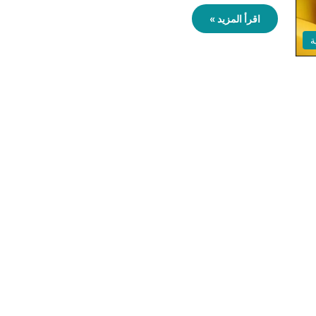
اقرأ المزيد »
ة