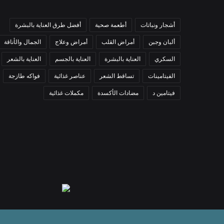
أشجار ونباتات
أطعمة صحية
أفضل طرق العناية بالبشرة
ألبان وجبن
أمراض القلب
أمراض وعلاج
الجمال والأناقة
السكري
العناية بالبشرة
العناية بالجسم
العناية بالشعر
الفيتامينات
تساقط الشعر
عناصر غذائية
فواكه طازجة
فيتامين د
مضادات الأكسدة
مكملات غذائية