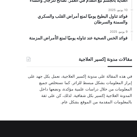
العناية بالجسم مع التقدم في العمر: نصائح للرجال والنساء
10 يونيو، 2025
فوائد تناول البطيخ يوميًا لمنع أمراض القلب والسكري
والسمنة والسرطان
9 يونيو، 2025
فوائد الخس الصحية عند تناوله يوميًا لمنع الأمراض المزمنة
مقالات مدونة إكسير العلاجية
في هذه المقالة على مدونة إكسير العلاجية، نعمل بكل جهد على
إبراز المعلومات بشكل مبسط للزائر. كما نستخلص جميع
المعلومات من خلال دراسات علمية مؤكدة، ونضعها داخل
المدونة العلاجية إكسير بكل شفافية. لذلك، كن على ثقة
بالمعلومات المقدمة من الموقع بشكل عام.