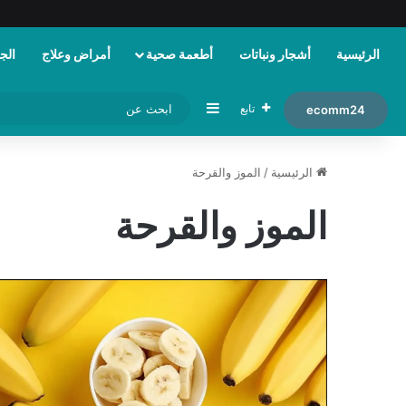
الرئيسية
أشجار ونباتات
أطعمة صحية
أمراض وعلاج
الجم
إضافة عمود جانبي
تابع
ecomm24
الرئيسية
/
الموز والقرحة
الموز والقرحة