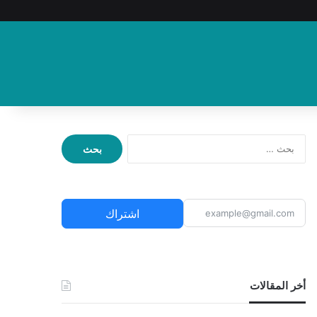
ا
ل
ب
ح
ث
اشتراك
ع
ن
:
أخر المقالات