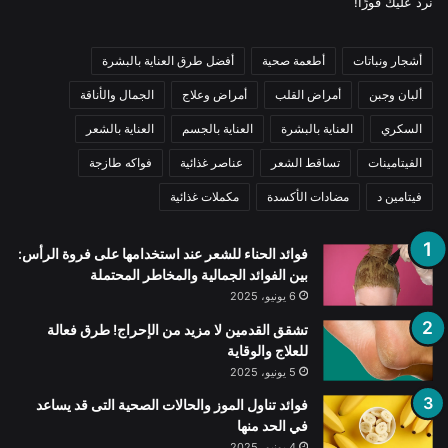
نرد عليك فورًا!
أشجار ونباتات
أطعمة صحية
أفضل طرق العناية بالبشرة
ألبان وجبن
أمراض القلب
أمراض وعلاج
الجمال والأناقة
السكري
العناية بالبشرة
العناية بالجسم
العناية بالشعر
الفيتامينات
تساقط الشعر
عناصر غذائية
فواكه طازجة
فيتامين د
مضادات الأكسدة
مكملات غذائية
فوائد الحناء للشعر عند استخدامها على فروة الرأس:
بين الفوائد الجمالية والمخاطر المحتملة
6 يونيو، 2025
تشقق القدمين لا مزيد من الإحراج! طرق فعالة
للعلاج والوقاية
5 يونيو، 2025
فوائد تناول الموز والحالات الصحية التى قد يساعد
في الحد منها
4 يونيو، 2025