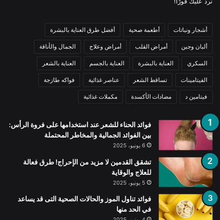
نرد عليك فورًا!
أشجار ونباتات
أطعمة صحية
أفضل طرق العناية بالبشرة
ألبان وجبن
أمراض القلب
أمراض وعلاج
الجمال والأناقة
السكري
العناية بالبشرة
العناية بالجسم
العناية بالشعر
الفيتامينات
تساقط الشعر
عناصر غذائية
فواكه طازجة
فيتامين د
مضادات الأكسدة
مكملات غذائية
فوائد الحناء للشعر عند استخدامها على فروة الرأس:
بين الفوائد الجمالية والمخاطر المحتملة
6 يونيو، 2025
تشقق القدمين لا مزيد من الإحراج! طرق فعالة
للعلاج والوقاية
5 يونيو، 2025
فوائد تناول الموز والحالات الصحية التى قد يساعد
في الحد منها
4 يونيو، 2025