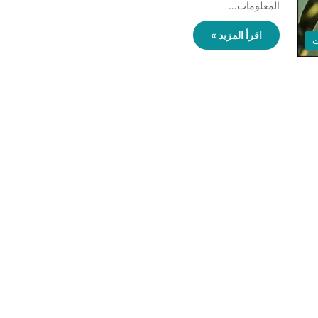
المعلومات…
اقرأ المزيد »
ت