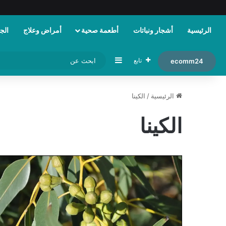
الرئيسية
أشجار ونباتات
أطعمة صحية
أمراض وعلاج
الجم
إضافة عمود جانبي
تابع
ecomm24
الرئيسية
/
الكينا
الكينا