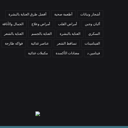
أشجار ونباتات
أطعمة صحية
أفضل طرق العناية بالبشرة
ألبان وجبن
أمراض القلب
أمراض وعلاج
الجمال والأناقة
السكري
العناية بالبشرة
العناية بالجسم
العناية بالشعر
الفيتامينات
تساقط الشعر
عناصر غذائية
فواكه طازجة
فيتامين د
مضادات الأكسدة
مكملات غذائية