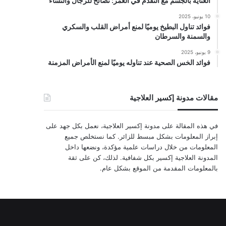
العناية بالجسم مع التقدم في العمر: نصائح للرجال والنساء
10 يونيو، 2025
فوائد تناول البطيخ يوميًا لمنع أمراض القلب والسكري
والسمنة والسرطان
9 يونيو، 2025
فوائد الخس الصحية عند تناوله يوميًا لمنع الأمراض المزمنة
مقالات مدونة إكسير العلاجية
في هذه المقالة على مدونة إكسير العلاجية، نعمل بكل جهد على
إبراز المعلومات بشكل مبسط للزائر. كما نستخلص جميع
المعلومات من خلال دراسات علمية مؤكدة، ونضعها داخل
المدونة العلاجية إكسير بكل شفافية. لذلك، كن على ثقة
بالمعلومات المقدمة من الموقع بشكل عام.