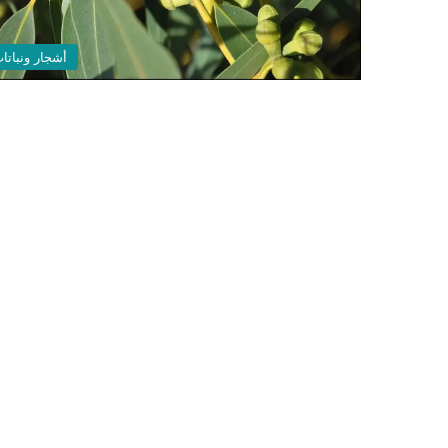
أشجار ونباتا