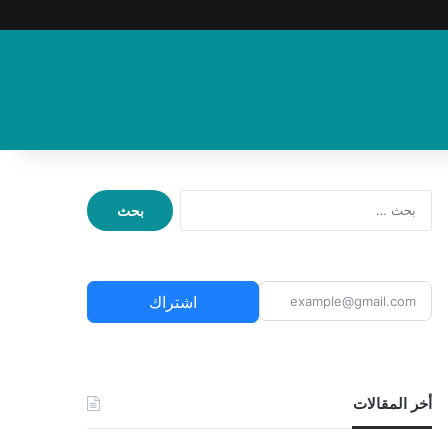
ا
ل
ب
ح
ث
اشتراك
ع
ن
:
أخر المقالات