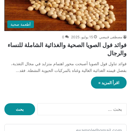
أطعمة صحية
مصطفى قبيصي
15 يوليو، 2025
0
فوائد فول الصويا الصحية والغذائية الشاملة للنساء
والرجال
فوائد تناول فول الصويا أصبحت محور اهتمام متزايد في مجال التغذية،
بفضل قيمته الغذائية العالية وغناه بالمركبات الحيوية النشطة. فقد…
اقرأ المزيد »
ا
ل
ب
ح
ث