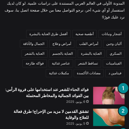
المدونة الأولى في العالم العربي المستندة على دراسات علمية. لو كان لديك
استفسار أو أي شيء آخر، نرجو التواصل معنا من خلال صفحة اتصل بنا، سوف
نرد عليك فورًا!
أشجار ونباتات
أطعمة صحية
أفضل طرق العناية بالبشرة
ألبان وجبن
أمراض القلب
أمراض وعلاج
الجمال والأناقة
السكري
العناية بالبشرة
العناية بالجسم
العناية بالشعر
الفيتامينات
تساقط الشعر
عناصر غذائية
فواكه طازجة
فيتامين د
مضادات الأكسدة
مكملات غذائية
فوائد الحناء للشعر عند استخدامها على فروة الرأس:
بين الفوائد الجمالية والمخاطر المحتملة
6 يونيو، 2025
تشقق القدمين لا مزيد من الإحراج! طرق فعالة
للعلاج والوقاية
5 يونيو، 2025