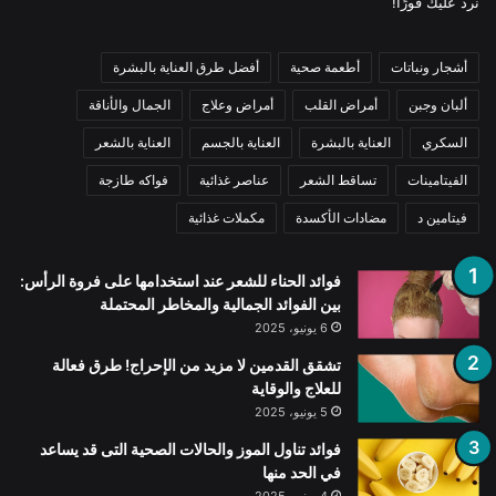
نرد عليك فورًا!
أشجار ونباتات
أطعمة صحية
أفضل طرق العناية بالبشرة
ألبان وجبن
أمراض القلب
أمراض وعلاج
الجمال والأناقة
السكري
العناية بالبشرة
العناية بالجسم
العناية بالشعر
الفيتامينات
تساقط الشعر
عناصر غذائية
فواكه طازجة
فيتامين د
مضادات الأكسدة
مكملات غذائية
فوائد الحناء للشعر عند استخدامها على فروة الرأس:
بين الفوائد الجمالية والمخاطر المحتملة
6 يونيو، 2025
تشقق القدمين لا مزيد من الإحراج! طرق فعالة
للعلاج والوقاية
5 يونيو، 2025
فوائد تناول الموز والحالات الصحية التى قد يساعد
في الحد منها