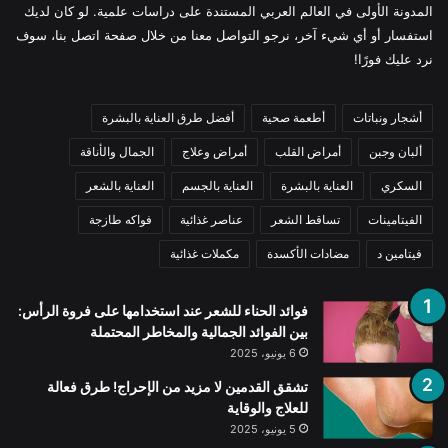
المدونة الأولى في العالم العربي المستندة على دراسات علمية. لو كان لديك
استفسار أو أي شيء آخر، نرجو التواصل معنا من خلال صفحة اتصل بنا، سوف
نرد عليك فورًا!
أشجار ونباتات
أطعمة صحية
أفضل طرق العناية بالبشرة
ألبان وجبن
أمراض القلب
أمراض وعلاج
الجمال والأناقة
السكري
العناية بالبشرة
العناية بالجسم
العناية بالشعر
الفيتامينات
تساقط الشعر
عناصر غذائية
فواكه طازجة
فيتامين د
مضادات الأكسدة
مكملات غذائية
فوائد الحناء للشعر عند استخدامها على فروة الرأس:
بين الفوائد الجمالية والمخاطر المحتملة
6 يونيو، 2025
تشقق القدمين لا مزيد من الإحراج! طرق فعالة
للعلاج والوقاية
5 يونيو، 2025