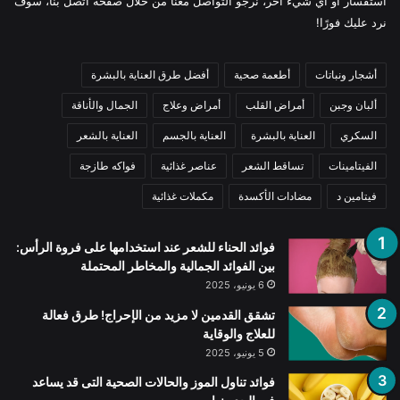
استفسار أو أي شيء آخر، نرجو التواصل معنا من خلال صفحة اتصل بنا، سوف
نرد عليك فورًا!
أشجار ونباتات
أطعمة صحية
أفضل طرق العناية بالبشرة
ألبان وجبن
أمراض القلب
أمراض وعلاج
الجمال والأناقة
السكري
العناية بالبشرة
العناية بالجسم
العناية بالشعر
الفيتامينات
تساقط الشعر
عناصر غذائية
فواكه طازجة
فيتامين د
مضادات الأكسدة
مكملات غذائية
فوائد الحناء للشعر عند استخدامها على فروة الرأس:
بين الفوائد الجمالية والمخاطر المحتملة
6 يونيو، 2025
تشقق القدمين لا مزيد من الإحراج! طرق فعالة
للعلاج والوقاية
5 يونيو، 2025
فوائد تناول الموز والحالات الصحية التى قد يساعد