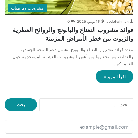
مشروبات ومرطبات
abdelrahman
16 يونيو، 2025
0
فوائد مشروب النعناع والبابونج والروائح العطرية
والزيوت من خطر الأمراض المزمنة
تتعدد فوائد مشروب النعناع والبابونج لتشمل دعم الصحة الجسدية
والعقلية، مما يجعلهما من أشهر المشروبات العشبية المستخدمة حول
العالم. كما…
اقرأ المزيد »
ا
ل
ب
ح
ث
ع