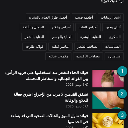
نرد عليك فورًا!
أشجار ونباتات
أطعمة صحية
أفضل طرق العناية بالبشرة
ألبان وجبن
أمراض القلب
أمراض وعلاج
الجمال والأناقة
السكري
العناية بالبشرة
العناية بالجسم
العناية بالشعر
الفيتامينات
تساقط الشعر
عناصر غذائية
فواكه طازجة
فيتامين د
مضادات الأكسدة
مكملات غذائية
فوائد الحناء للشعر عند استخدامها على فروة الرأس:
بين الفوائد الجمالية والمخاطر المحتملة
6 يونيو، 2025
تشقق القدمين لا مزيد من الإحراج! طرق فعالة
للعلاج والوقاية
5 يونيو، 2025
فوائد تناول الموز والحالات الصحية التى قد يساعد
في الحد منها
4 يونيو، 2025