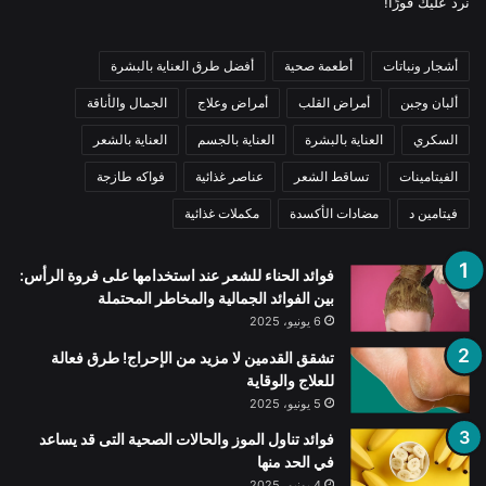
نرد عليك فورًا!
أشجار ونباتات
أطعمة صحية
أفضل طرق العناية بالبشرة
ألبان وجبن
أمراض القلب
أمراض وعلاج
الجمال والأناقة
السكري
العناية بالبشرة
العناية بالجسم
العناية بالشعر
الفيتامينات
تساقط الشعر
عناصر غذائية
فواكه طازجة
فيتامين د
مضادات الأكسدة
مكملات غذائية
فوائد الحناء للشعر عند استخدامها على فروة الرأس:
بين الفوائد الجمالية والمخاطر المحتملة
6 يونيو، 2025
تشقق القدمين لا مزيد من الإحراج! طرق فعالة
للعلاج والوقاية
5 يونيو، 2025
فوائد تناول الموز والحالات الصحية التى قد يساعد
في الحد منها
4 يونيو، 2025