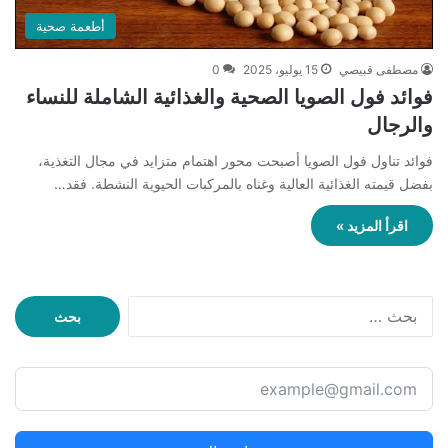
أطعمة صحية
مصطفى قبيصي
15 يوليو، 2025
0
فوائد فول الصويا الصحية والغذائية الشاملة للنساء
والرجال
فوائد تناول فول الصويا أصبحت محور اهتمام متزايد في مجال التغذية،
بفضل قيمته الغذائية العالية وغناه بالمركبات الحيوية النشطة. فقد…
اقرأ المزيد »
ا
ل
ب
ح
ث
ع
ن