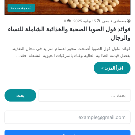
أطعمة صحية
مصطفى قبيصي
15 يوليو، 2025
0
فوائد فول الصويا الصحية والغذائية الشاملة للنساء
والرجال
فوائد تناول فول الصويا أصبحت محور اهتمام متزايد في مجال التغذية،
بفضل قيمته الغذائية العالية وغناه بالمركبات الحيوية النشطة. فقد…
اقرأ المزيد »
ا
ل
ب
ح
ث
ع
ن