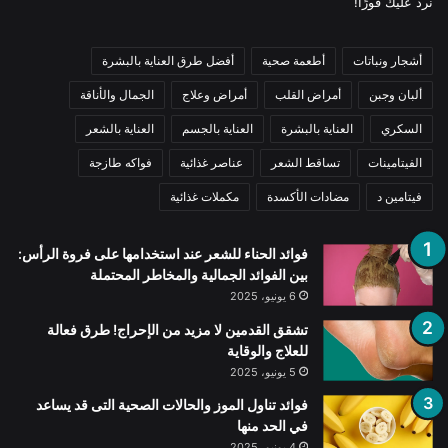
نرد عليك فورًا!
أشجار ونباتات
أطعمة صحية
أفضل طرق العناية بالبشرة
ألبان وجبن
أمراض القلب
أمراض وعلاج
الجمال والأناقة
السكري
العناية بالبشرة
العناية بالجسم
العناية بالشعر
الفيتامينات
تساقط الشعر
عناصر غذائية
فواكه طازجة
فيتامين د
مضادات الأكسدة
مكملات غذائية
فوائد الحناء للشعر عند استخدامها على فروة الرأس:
بين الفوائد الجمالية والمخاطر المحتملة
6 يونيو، 2025
تشقق القدمين لا مزيد من الإحراج! طرق فعالة
للعلاج والوقاية
5 يونيو، 2025
فوائد تناول الموز والحالات الصحية التى قد يساعد
في الحد منها
4 يونيو، 2025