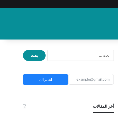
ا
ل
ب
ح
ث
اشتراك
ع
ن
:
أخر المقالات