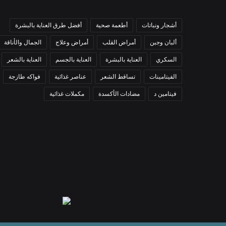
أشجار ونباتات
أطعمة صحية
أفضل طرق العناية بالبشرة
ألبان وجبن
أمراض القلب
أمراض وعلاج
الجمال والأناقة
السكري
العناية بالبشرة
العناية بالجسم
العناية بالشعر
الفيتامينات
تساقط الشعر
عناصر غذائية
فواكه طازجة
فيتامين د
مضادات الأكسدة
مكملات غذائية