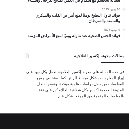
العناية بالجسم مع التقدم في العمر: نصائح للرجال والنساء
10 يونيو، 2025
فوائد تناول البطيخ يوميًا لمنع أمراض القلب والسكري
والسمنة والسرطان
9 يونيو، 2025
فوائد الخس الصحية عند تناوله يوميًا لمنع الأمراض المزمنة
مقالات مدونة إكسير العلاجية
في هذه المقالة على مدونة إكسير العلاجية، نعمل بكل جهد على
إبراز المعلومات بشكل مبسط للزائر. كما نستخلص جميع
المعلومات من خلال دراسات علمية مؤكدة، ونضعها داخل
المدونة العلاجية إكسير بكل شفافية. لذلك، كن على ثقة
بالمعلومات المقدمة من الموقع بشكل عام.