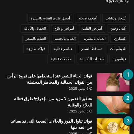
نرد عليك فورًا!
أشجار ونباتات
أطعمة صحية
أفضل طرق العناية بالبشرة
ألبان وجبن
أمراض القلب
أمراض وعلاج
الجمال والأناقة
السكري
العناية بالبشرة
العناية بالجسم
العناية بالشعر
الفيتامينات
تساقط الشعر
عناصر غذائية
فواكه طازجة
فيتامين د
مضادات الأكسدة
مكملات غذائية
فوائد الحناء للشعر عند استخدامها على فروة الرأس:
بين الفوائد الجمالية والمخاطر المحتملة
6 يونيو، 2025
تشقق القدمين لا مزيد من الإحراج! طرق فعالة
للعلاج والوقاية
5 يونيو، 2025
فوائد تناول الموز والحالات الصحية التى قد يساعد
في الحد منها
4 يونيو، 2025