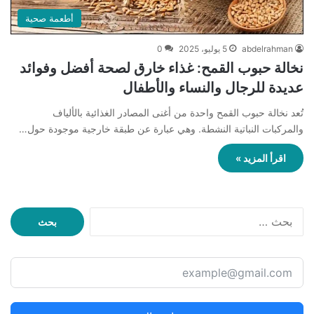
أطعمة صحية
abdelrahman
5 يوليو، 2025
0
نخالة حبوب القمح: غذاء خارق لصحة أفضل وفوائد
عديدة للرجال والنساء والأطفال
تُعد نخالة حبوب القمح واحدة من أغنى المصادر الغذائية بالألياف
والمركبات النباتية النشطة. وهي عبارة عن طبقة خارجية موجودة حول…
اقرأ المزيد »
ا
ل
ب
ح
ث
ع
ن