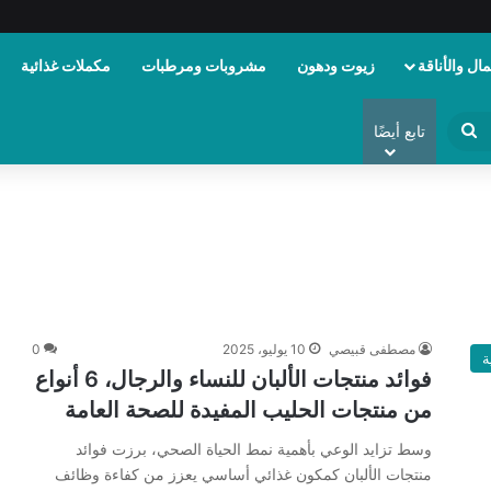
ال والأناقة
زيوت ودهون
مشروبات ومرطبات
مكملات غذائية
ابحث
تابع أيضًا
عن
مصطفى قبيصي
10 يوليو، 2025
0
ة
فوائد منتجات الألبان للنساء والرجال، 6 أنواع
من منتجات الحليب المفيدة للصحة العامة
وسط تزايد الوعي بأهمية نمط الحياة الصحي، برزت فوائد
منتجات الألبان كمكون غذائي أساسي يعزز من كفاءة وظائف