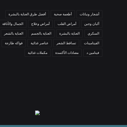
أشجار ونباتات
أطعمة صحية
أفضل طرق العناية بالبشرة
ألبان وجبن
أمراض القلب
أمراض وعلاج
الجمال والأناقة
السكري
العناية بالبشرة
العناية بالجسم
العناية بالشعر
الفيتامينات
تساقط الشعر
عناصر غذائية
فواكه طازجة
فيتامين د
مضادات الأكسدة
مكملات غذائية