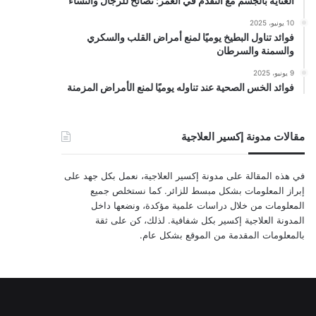
العناية بالجسم مع التقدم في العمر: نصائح للرجال والنساء
10 يونيو، 2025
فوائد تناول البطيخ يوميًا لمنع أمراض القلب والسكري
والسمنة والسرطان
9 يونيو، 2025
فوائد الخس الصحية عند تناوله يوميًا لمنع الأمراض المزمنة
مقالات مدونة إكسير العلاجية
في هذه المقالة على مدونة إكسير العلاجية، نعمل بكل جهد على
إبراز المعلومات بشكل مبسط للزائر. كما نستخلص جميع
المعلومات من خلال دراسات علمية مؤكدة، ونضعها داخل
المدونة العلاجية إكسير بكل شفافية. لذلك، كن على ثقة
بالمعلومات المقدمة من الموقع بشكل عام.