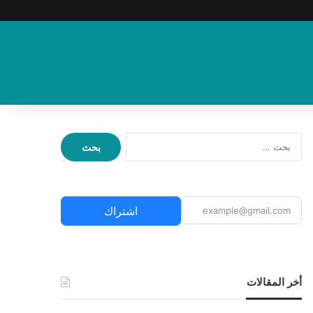
ا
ل
ب
ح
ث
اشتراك
ع
ن
:
أخر المقالات