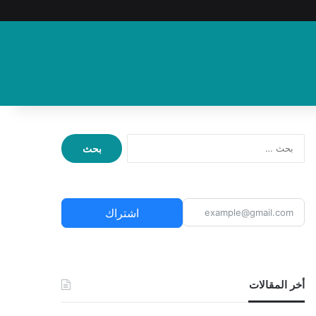
ا
ل
ب
ح
ث
اشتراك
ع
ن
:
أخر المقالات