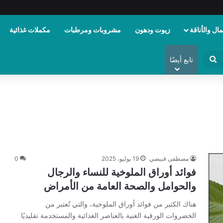
ال والأناقة
زيوت ودهون
مشروبات ومرطبات
مكملات غذائية
ابحث
تابع أيضًا
عن
مصطفى قبيصي
19 يوليو، 2025
0
فوائد أوراق الملوخية للنساء والرجال
والحوامل والصحة العامة من الأمراض
هناك الكثير من فوائد أوراق الملوخية، والتي تُعتبر من
الخضروات الورقية الغنية بالعناصر الغذائية والمستخدمة تقليديًا