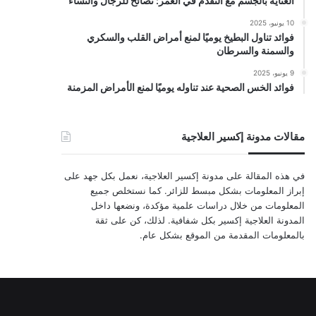
العناية بالجسم مع التقدم في العمر: نصائح للرجال والنساء
10 يونيو، 2025
فوائد تناول البطيخ يوميًا لمنع أمراض القلب والسكري
والسمنة والسرطان
9 يونيو، 2025
فوائد الخس الصحية عند تناوله يوميًا لمنع الأمراض المزمنة
مقالات مدونة إكسير العلاجية
في هذه المقالة على مدونة إكسير العلاجية، نعمل بكل جهد على
إبراز المعلومات بشكل مبسط للزائر. كما نستخلص جميع
المعلومات من خلال دراسات علمية مؤكدة، ونضعها داخل
المدونة العلاجية إكسير بكل شفافية. لذلك، كن على ثقة
بالمعلومات المقدمة من الموقع بشكل عام.