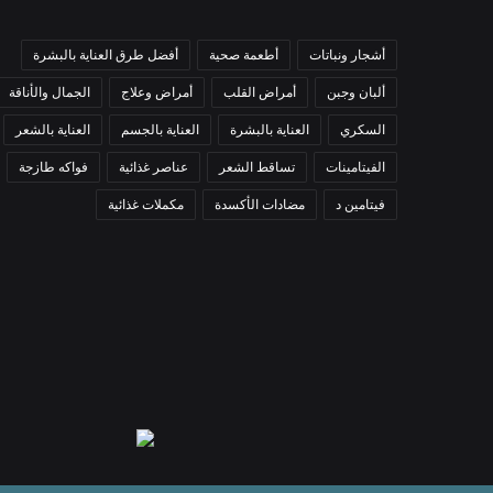
أشجار ونباتات
أطعمة صحية
أفضل طرق العناية بالبشرة
ألبان وجبن
أمراض القلب
أمراض وعلاج
الجمال والأناقة
السكري
العناية بالبشرة
العناية بالجسم
العناية بالشعر
الفيتامينات
تساقط الشعر
عناصر غذائية
فواكه طازجة
فيتامين د
مضادات الأكسدة
مكملات غذائية