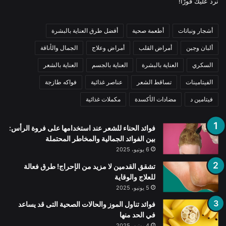
نرد عليك فورًا!
أشجار ونباتات
أطعمة صحية
أفضل طرق العناية بالبشرة
ألبان وجبن
أمراض القلب
أمراض وعلاج
الجمال والأناقة
السكري
العناية بالبشرة
العناية بالجسم
العناية بالشعر
الفيتامينات
تساقط الشعر
عناصر غذائية
فواكه طازجة
فيتامين د
مضادات الأكسدة
مكملات غذائية
فوائد الحناء للشعر عند استخدامها على فروة الرأس:
بين الفوائد الجمالية والمخاطر المحتملة
6 يونيو، 2025
تشقق القدمين لا مزيد من الإحراج! طرق فعالة
للعلاج والوقاية
5 يونيو، 2025
فوائد تناول الموز والحالات الصحية التى قد يساعد
في الحد منها
4 يونيو، 2025