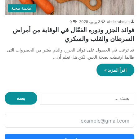
أطعمة صحية
abdelrahman
3 يونيو، 2025
0
فوائد الجزر ودوره الفعّال في الوقاية من أمراض
السرطان والقلب والسكري
قد ترغب في الحصول على فوائد الجزر، والذي يعتبر من الخضروات التى
طالما ارتبطت بصحة العين. لكن هل تعلم أن…
اقرأ المزيد »
ا
ل
ب
ح
ث
ع
ن