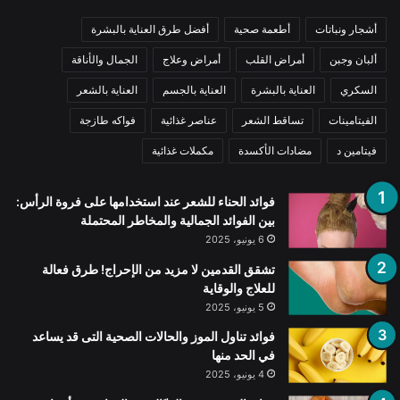
أشجار ونباتات
أطعمة صحية
أفضل طرق العناية بالبشرة
ألبان وجبن
أمراض القلب
أمراض وعلاج
الجمال والأناقة
السكري
العناية بالبشرة
العناية بالجسم
العناية بالشعر
الفيتامينات
تساقط الشعر
عناصر غذائية
فواكه طازجة
فيتامين د
مضادات الأكسدة
مكملات غذائية
فوائد الحناء للشعر عند استخدامها على فروة الرأس:
بين الفوائد الجمالية والمخاطر المحتملة
6 يونيو، 2025
تشقق القدمين لا مزيد من الإحراج! طرق فعالة
للعلاج والوقاية
5 يونيو، 2025
فوائد تناول الموز والحالات الصحية التى قد يساعد
في الحد منها
4 يونيو، 2025