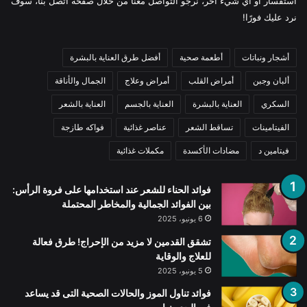
استفسار أو أي شيء آخر، نرجو التواصل معنا من خلال صفحة اتصل بنا، سوف
نرد عليك فورًا!
أشجار ونباتات
أطعمة صحية
أفضل طرق العناية بالبشرة
ألبان وجبن
أمراض القلب
أمراض وعلاج
الجمال والأناقة
السكري
العناية بالبشرة
العناية بالجسم
العناية بالشعر
الفيتامينات
تساقط الشعر
عناصر غذائية
فواكه طازجة
فيتامين د
مضادات الأكسدة
مكملات غذائية
فوائد الحناء للشعر عند استخدامها على فروة الرأس:
بين الفوائد الجمالية والمخاطر المحتملة
6 يونيو، 2025
تشقق القدمين لا مزيد من الإحراج! طرق فعالة
للعلاج والوقاية
5 يونيو، 2025
فوائد تناول الموز والحالات الصحية التى قد يساعد