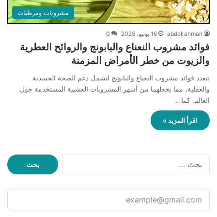
مشروبات ومرطبات
abdelrahman
16 يونيو، 2025
0
فوائد مشروب النعناع والبابونج والروائح العطرية
والزيوت من خطر الأمراض المزمنة
تتعدد فوائد مشروب النعناع والبابونج لتشمل دعم الصحة الجسدية
والعقلية، مما يجعلهما من أشهر المشروبات العشبية المستخدمة حول
العالم. كما…
اقرأ المزيد »
ا
ل
ب
ح
ث
ع